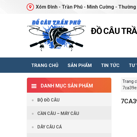
Xóm Đình - Trần Phú - Minh Cường - Thường 
ĐỒ CÂU TR
TRANG CHỦ
SẢN PHẨM
TIN TỨC
TƯ
Trang 
DANH MỤC SẢN PHẨM
7ca39e
BỘ ĐỒ CÂU
7CA3
CẦN CÂU – MÁY CÂU
DÂY CÂU CÁ