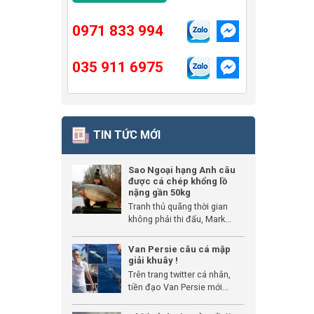
0971 833 994
035 911 6975
TIN TỨC MỚI
Sao Ngoại hạng Anh câu
được cá chép khổng lồ
nặng gần 50kg
Tranh thủ quãng thời gian
không phải thi đấu, Mark...
Van Persie câu cá mập
giải khuây !
Trên trang twitter cá nhân,
tiền đạo Van Persie mới...