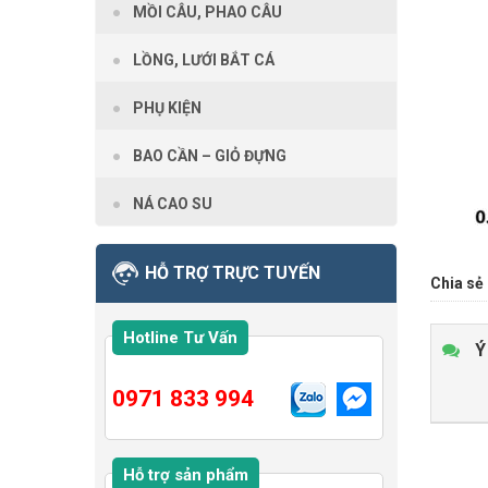
MỒI CÂU, PHAO CÂU
LỒNG, LƯỚI BẮT CÁ
PHỤ KIỆN
BAO CẦN – GIỎ ĐỰNG
NÁ CAO SU
HỖ TRỢ TRỰC TUYẾN
Chia sẻ 
Hotline Tư Vấn
Ý
0971 833 994
Hỗ trợ sản phẩm