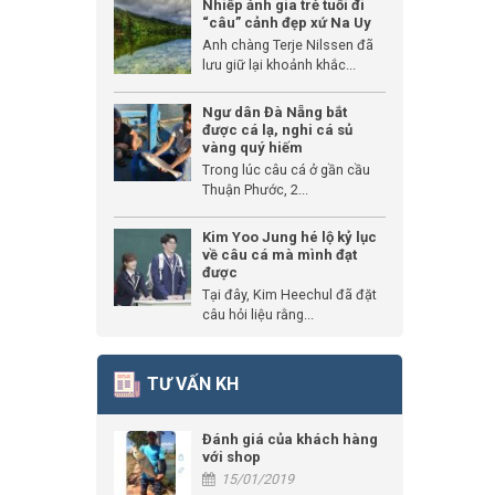
Nhiếp ảnh gia trẻ tuổi đi
“câu” cảnh đẹp xứ Na Uy
Anh chàng Terje Nilssen đã
lưu giữ lại khoảnh khắc...
Ngư dân Đà Nẵng bắt
được cá lạ, nghi cá sủ
vàng quý hiếm
Trong lúc câu cá ở gần cầu
Thuận Phước, 2...
Kim Yoo Jung hé lộ kỷ lục
về câu cá mà mình đạt
được
Tại đây, Kim Heechul đã đặt
câu hỏi liệu rằng...
TƯ VẤN KH
Đánh giá của khách hàng
với shop
15/01/2019