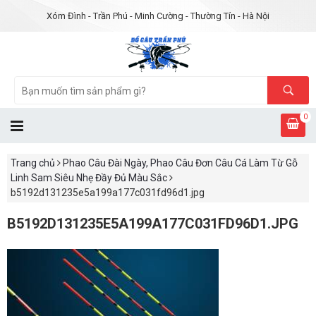
Xóm Đình - Trần Phú - Minh Cường - Thường Tín - Hà Nội
0
Trang chủ
Phao Câu Đài Ngày, Phao Câu Đơn Câu Cá Làm Từ Gỗ
Linh Sam Siêu Nhẹ Đầy Đủ Màu Sắc
b5192d131235e5a199a177c031fd96d1.jpg
B5192D131235E5A199A177C031FD96D1.JPG