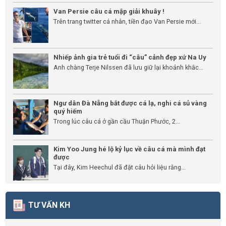
Van Persie câu cá mập giải khuây !
Trên trang twitter cá nhân, tiền đạo Van Persie mới...
Nhiếp ảnh gia trẻ tuổi đi “câu” cảnh đẹp xứ Na Uy
Anh chàng Terje Nilssen đã lưu giữ lại khoảnh khắc...
Ngư dân Đà Nẵng bắt được cá lạ, nghi cá sủ vàng
quý hiếm
Trong lúc câu cá ở gần cầu Thuận Phước, 2...
Kim Yoo Jung hé lộ kỷ lục về câu cá mà mình đạt
được
Tại đây, Kim Heechul đã đặt câu hỏi liệu rằng...
TƯ VẤN KH