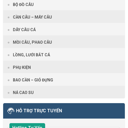
BỘ ĐỒ CÂU
CẦN CÂU – MÁY CÂU
DÂY CÂU CÁ
MỒI CÂU, PHAO CÂU
LỒNG, LƯỚI BẮT CÁ
PHỤ KIỆN
BAO CẦN – GIỎ ĐỰNG
NÁ CAO SU
HỖ TRỢ TRỰC TUYẾN
Hotline Tư Vấn