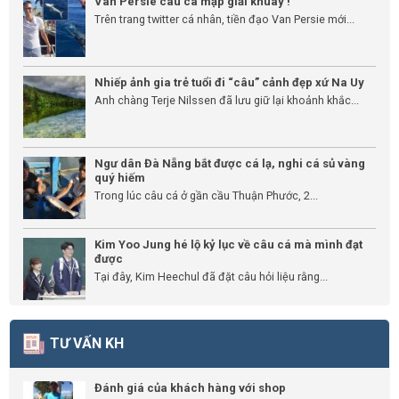
Van Persie câu cá mập giải khuây !
Trên trang twitter cá nhân, tiền đạo Van Persie mới...
Nhiếp ảnh gia trẻ tuổi đi “câu” cảnh đẹp xứ Na Uy
Anh chàng Terje Nilssen đã lưu giữ lại khoảnh khắc...
Ngư dân Đà Nẵng bắt được cá lạ, nghi cá sủ vàng
quý hiếm
Trong lúc câu cá ở gần cầu Thuận Phước, 2...
Kim Yoo Jung hé lộ kỷ lục về câu cá mà mình đạt
được
Tại đây, Kim Heechul đã đặt câu hỏi liệu rằng...
TƯ VẤN KH
Đánh giá của khách hàng với shop