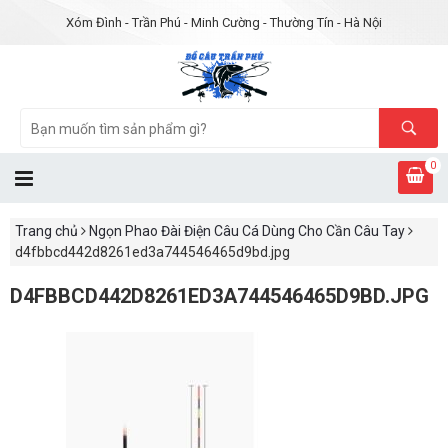
Xóm Đình - Trần Phú - Minh Cường - Thường Tín - Hà Nội
0
Trang chủ
Ngọn Phao Đài Điện Câu Cá Dùng Cho Cần Câu Tay
d4fbbcd442d8261ed3a744546465d9bd.jpg
D4FBBCD442D8261ED3A744546465D9BD.JPG