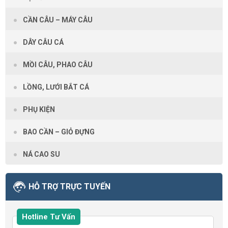
CẦN CÂU – MÁY CÂU
DÂY CÂU CÁ
MỒI CÂU, PHAO CÂU
LỒNG, LƯỚI BẮT CÁ
PHỤ KIỆN
BAO CẦN – GIỎ ĐỰNG
NÁ CAO SU
HỖ TRỢ TRỰC TUYẾN
Hotline Tư Vấn