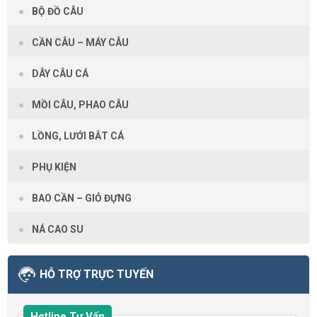
BỘ ĐỒ CÂU
CẦN CÂU – MÁY CÂU
DÂY CÂU CÁ
MỒI CÂU, PHAO CÂU
LỒNG, LƯỚI BẮT CÁ
PHỤ KIỆN
BAO CẦN – GIỎ ĐỰNG
NÁ CAO SU
HỖ TRỢ TRỰC TUYẾN
Hotline Tư Vấn