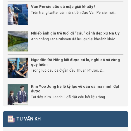
Van Persie câu cá mập giải khuây !
Trên trang twitter cá nhân, tiền đạo Van Persie mới...
Nhiếp ảnh gia trẻ tuổi đi “câu” cảnh đẹp xứ Na Uy
Anh chàng Terje Nilssen đã lưu giữ lại khoảnh khắc...
Ngư dân Đà Nẵng bắt được cá lạ, nghi cá sủ vàng
quý hiếm
Trong lúc câu cá ở gần cầu Thuận Phước, 2...
Kim Yoo Jung hé lộ kỷ lục về câu cá mà mình đạt
được
Tại đây, Kim Heechul đã đặt câu hỏi liệu rằng...
TƯ VẤN KH