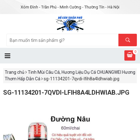
Xóm Đình - Trần Phú - Minh Cường - Thường Tín - Hà Nội
0
Trang chủ
Tinh Mùi Câu Cá, Hương Liệu Dụ Cá CHUANGWEI Hương
Thơm Hấp Dẫn Cá
sg-11134201-7qvdi-lfih8a4ldhwiab.jpg
SG-11134201-7QVDI-LFIH8A4LDHWIAB.JPG