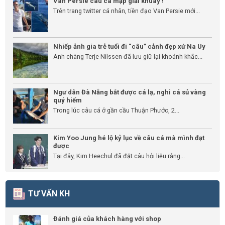
Van Persie câu cá mập giải khuây !
Trên trang twitter cá nhân, tiền đạo Van Persie mới...
Nhiếp ảnh gia trẻ tuổi đi “câu” cảnh đẹp xứ Na Uy
Anh chàng Terje Nilssen đã lưu giữ lại khoảnh khắc...
Ngư dân Đà Nẵng bắt được cá lạ, nghi cá sủ vàng
quý hiếm
Trong lúc câu cá ở gần cầu Thuận Phước, 2...
Kim Yoo Jung hé lộ kỷ lục về câu cá mà mình đạt
được
Tại đây, Kim Heechul đã đặt câu hỏi liệu rằng...
TƯ VẤN KH
Đánh giá của khách hàng với shop