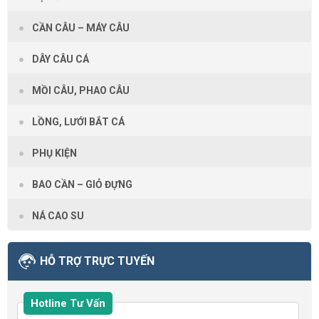
CẦN CÂU – MÁY CÂU
DÂY CÂU CÁ
MỒI CÂU, PHAO CÂU
LỒNG, LƯỚI BẮT CÁ
PHỤ KIỆN
BAO CẦN – GIỎ ĐỰNG
NÁ CAO SU
HỖ TRỢ TRỰC TUYẾN
Hotline Tư Vấn