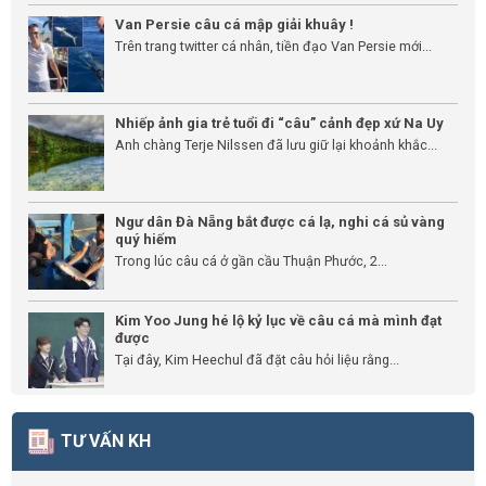
Van Persie câu cá mập giải khuây !
Trên trang twitter cá nhân, tiền đạo Van Persie mới...
Nhiếp ảnh gia trẻ tuổi đi “câu” cảnh đẹp xứ Na Uy
Anh chàng Terje Nilssen đã lưu giữ lại khoảnh khắc...
Ngư dân Đà Nẵng bắt được cá lạ, nghi cá sủ vàng
quý hiếm
Trong lúc câu cá ở gần cầu Thuận Phước, 2...
Kim Yoo Jung hé lộ kỷ lục về câu cá mà mình đạt
được
Tại đây, Kim Heechul đã đặt câu hỏi liệu rằng...
TƯ VẤN KH