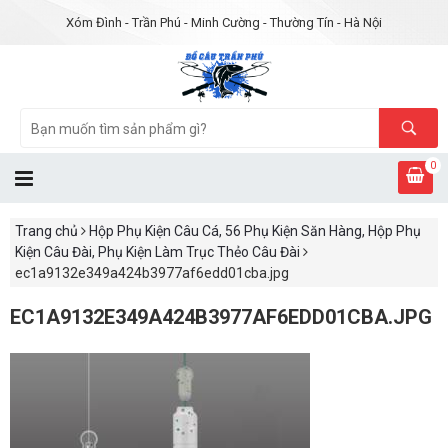
Xóm Đình - Trần Phú - Minh Cường - Thường Tín - Hà Nội
0
Trang chủ
Hộp Phụ Kiện Câu Cá, 56 Phụ Kiện Săn Hàng, Hộp Phụ
Kiện Câu Đài, Phụ Kiện Làm Trục Thẻo Câu Đài
ec1a9132e349a424b3977af6edd01cba.jpg
EC1A9132E349A424B3977AF6EDD01CBA.JPG