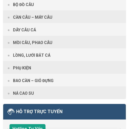
BỘ ĐỒ CÂU
CẦN CÂU – MÁY CÂU
DÂY CÂU CÁ
MỒI CÂU, PHAO CÂU
LỒNG, LƯỚI BẮT CÁ
PHỤ KIỆN
BAO CẦN – GIỎ ĐỰNG
NÁ CAO SU
HỖ TRỢ TRỰC TUYẾN
Hotline Tư Vấn