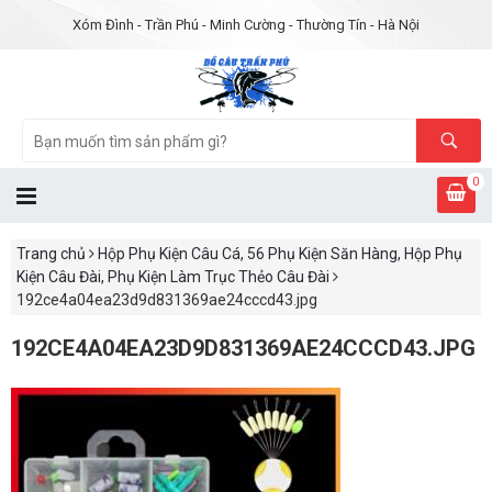
Xóm Đình - Trần Phú - Minh Cường - Thường Tín - Hà Nội
0
Trang chủ
Hộp Phụ Kiện Câu Cá, 56 Phụ Kiện Săn Hàng, Hộp Phụ
Kiện Câu Đài, Phụ Kiện Làm Trục Thẻo Câu Đài
192ce4a04ea23d9d831369ae24cccd43.jpg
192CE4A04EA23D9D831369AE24CCCD43.JPG