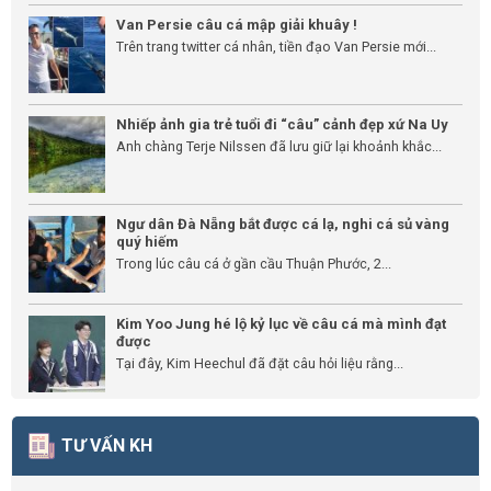
Van Persie câu cá mập giải khuây !
Trên trang twitter cá nhân, tiền đạo Van Persie mới...
Nhiếp ảnh gia trẻ tuổi đi “câu” cảnh đẹp xứ Na Uy
Anh chàng Terje Nilssen đã lưu giữ lại khoảnh khắc...
Ngư dân Đà Nẵng bắt được cá lạ, nghi cá sủ vàng
quý hiếm
Trong lúc câu cá ở gần cầu Thuận Phước, 2...
Kim Yoo Jung hé lộ kỷ lục về câu cá mà mình đạt
được
Tại đây, Kim Heechul đã đặt câu hỏi liệu rằng...
TƯ VẤN KH