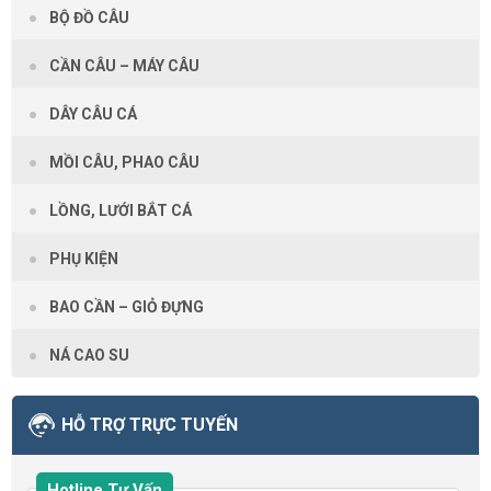
BỘ ĐỒ CÂU
CẦN CÂU – MÁY CÂU
DÂY CÂU CÁ
MỒI CÂU, PHAO CÂU
LỒNG, LƯỚI BẮT CÁ
PHỤ KIỆN
BAO CẦN – GIỎ ĐỰNG
NÁ CAO SU
HỖ TRỢ TRỰC TUYẾN
Hotline Tư Vấn