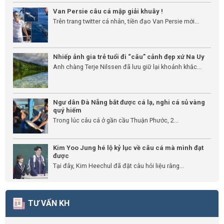
Van Persie câu cá mập giải khuây !
Trên trang twitter cá nhân, tiền đạo Van Persie mới...
Nhiếp ảnh gia trẻ tuổi đi “câu” cảnh đẹp xứ Na Uy
Anh chàng Terje Nilssen đã lưu giữ lại khoảnh khắc...
Ngư dân Đà Nẵng bắt được cá lạ, nghi cá sủ vàng
quý hiếm
Trong lúc câu cá ở gần cầu Thuận Phước, 2...
Kim Yoo Jung hé lộ kỷ lục về câu cá mà mình đạt
được
Tại đây, Kim Heechul đã đặt câu hỏi liệu rằng...
TƯ VẤN KH