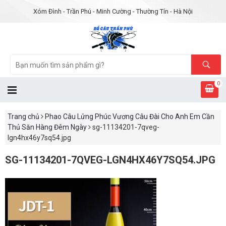
Xóm Đình - Trần Phú - Minh Cường - Thường Tín - Hà Nội
0
Trang chủ
Phao Câu Lửng Phúc Vương Câu Đài Cho Anh Em Cần
Thủ Săn Hàng Đêm Ngày
sg-11134201-7qveg-
lgn4hx46y7sq54.jpg
SG-11134201-7QVEG-LGN4HX46Y7SQ54.JPG