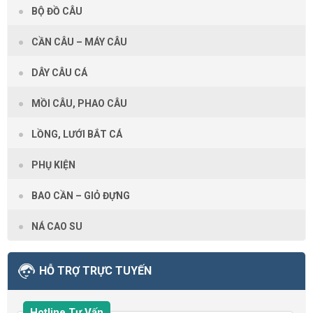
BỘ ĐỒ CÂU
CẦN CÂU – MÁY CÂU
DÂY CÂU CÁ
MỒI CÂU, PHAO CÂU
LỒNG, LƯỚI BẮT CÁ
PHỤ KIỆN
BAO CẦN – GIỎ ĐỰNG
NÁ CAO SU
HỖ TRỢ TRỰC TUYẾN
Hotline Tư Vấn