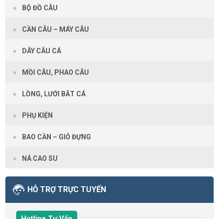
BỘ ĐỒ CÂU
CẦN CÂU – MÁY CÂU
DÂY CÂU CÁ
MỒI CÂU, PHAO CÂU
LỒNG, LƯỚI BẮT CÁ
PHỤ KIỆN
BAO CẦN – GIỎ ĐỰNG
NÁ CAO SU
HỖ TRỢ TRỰC TUYẾN
Hotline Tư Vấn