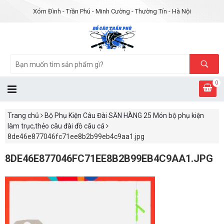
Xóm Đình - Trần Phú - Minh Cường - Thường Tín - Hà Nội
0
Trang chủ
Bộ Phụ Kiện Câu Đài SĂN HÀNG 25 Món bộ phụ kiện
làm trục,thẻo câu đài đồ câu cá
8de46e877046fc71ee8b2b99eb4c9aa1.jpg
8DE46E877046FC71EE8B2B99EB4C9AA1.JPG