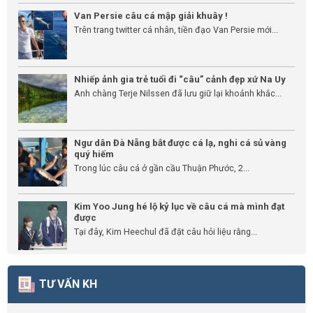
Van Persie câu cá mập giải khuây !
Trên trang twitter cá nhân, tiền đạo Van Persie mới...
Nhiếp ảnh gia trẻ tuổi đi “câu” cảnh đẹp xứ Na Uy
Anh chàng Terje Nilssen đã lưu giữ lại khoảnh khắc...
Ngư dân Đà Nẵng bắt được cá lạ, nghi cá sủ vàng
quý hiếm
Trong lúc câu cá ở gần cầu Thuận Phước, 2...
Kim Yoo Jung hé lộ kỷ lục về câu cá mà mình đạt
được
Tại đây, Kim Heechul đã đặt câu hỏi liệu rằng...
TƯ VẤN KH