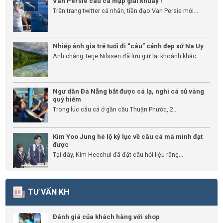
Van Persie câu cá mập giải khuây !
Trên trang twitter cá nhân, tiền đạo Van Persie mới...
Nhiếp ảnh gia trẻ tuổi đi “câu” cảnh đẹp xứ Na Uy
Anh chàng Terje Nilssen đã lưu giữ lại khoảnh khắc...
Ngư dân Đà Nẵng bắt được cá lạ, nghi cá sủ vàng
quý hiếm
Trong lúc câu cá ở gần cầu Thuận Phước, 2...
Kim Yoo Jung hé lộ kỷ lục về câu cá mà mình đạt
được
Tại đây, Kim Heechul đã đặt câu hỏi liệu rằng...
TƯ VẤN KH
Đánh giá của khách hàng với shop