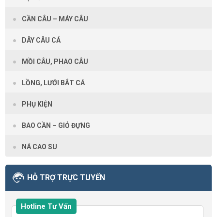
CẦN CÂU – MÁY CÂU
DÂY CÂU CÁ
MỒI CÂU, PHAO CÂU
LỒNG, LƯỚI BẮT CÁ
PHỤ KIỆN
BAO CẦN – GIỎ ĐỰNG
NÁ CAO SU
HỖ TRỢ TRỰC TUYẾN
Hotline Tư Vấn