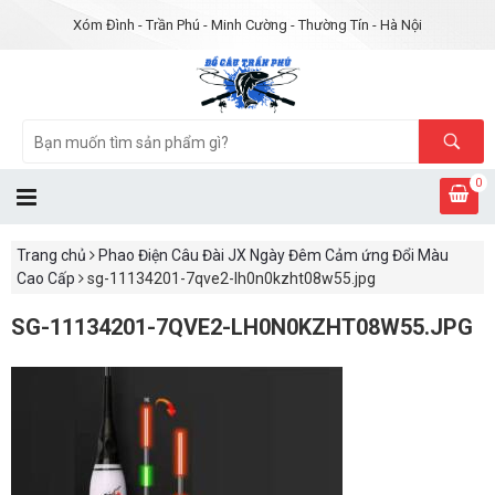
Xóm Đình - Trần Phú - Minh Cường - Thường Tín - Hà Nội
0
Trang chủ
Phao Điện Câu Đài JX Ngày Đêm Cảm ứng Đổi Màu
Cao Cấp
sg-11134201-7qve2-lh0n0kzht08w55.jpg
SG-11134201-7QVE2-LH0N0KZHT08W55.JPG