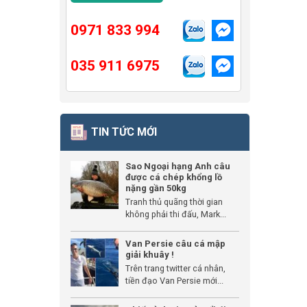
0971 833 994
035 911 6975
TIN TỨC MỚI
Sao Ngoại hạng Anh câu
được cá chép khổng lồ
nặng gần 50kg
Tranh thủ quãng thời gian
không phải thi đấu, Mark...
Van Persie câu cá mập
giải khuây !
Trên trang twitter cá nhân,
tiền đạo Van Persie mới...