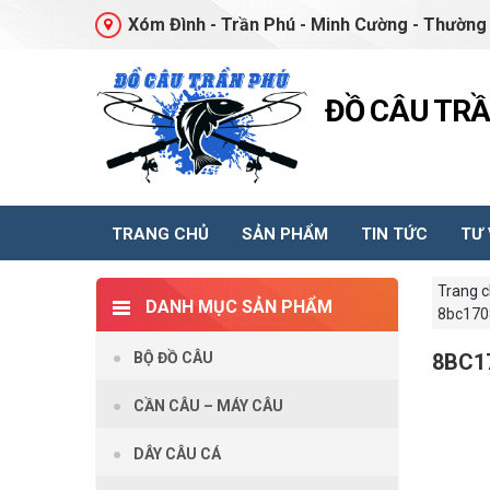
Xóm Đình - Trần Phú - Minh Cường - Thường 
ĐỒ CÂU TR
TRANG CHỦ
SẢN PHẨM
TIN TỨC
TƯ
Trang 
DANH MỤC SẢN PHẨM
8bc170
BỘ ĐỒ CÂU
8BC1
CẦN CÂU – MÁY CÂU
DÂY CÂU CÁ