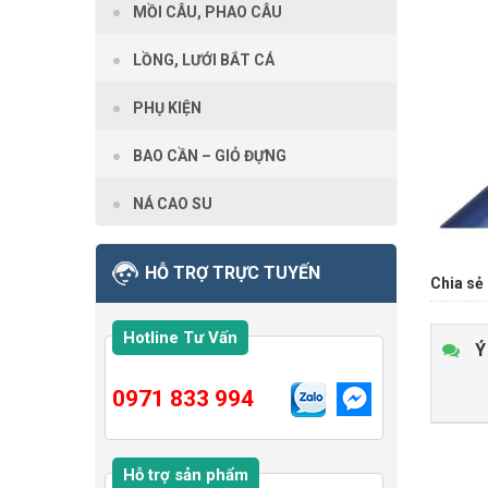
MỒI CÂU, PHAO CÂU
LỒNG, LƯỚI BẮT CÁ
PHỤ KIỆN
BAO CẦN – GIỎ ĐỰNG
NÁ CAO SU
HỖ TRỢ TRỰC TUYẾN
Chia sẻ 
Hotline Tư Vấn
Ý
0971 833 994
Hỗ trợ sản phẩm