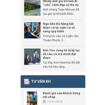
Nhiếp ảnh gia trẻ tuổi đi
“câu” cảnh đẹp xứ Na Uy
Anh chàng Terje Nilssen đã
lưu giữ lại khoảnh khắc...
Ngư dân Đà Nẵng bắt
được cá lạ, nghi cá sủ
vàng quý hiếm
Trong lúc câu cá ở gần cầu
Thuận Phước, 2...
Kim Yoo Jung hé lộ kỷ lục
về câu cá mà mình đạt
được
Tại đây, Kim Heechul đã đặt
câu hỏi liệu rằng...
TƯ VẤN KH
Đánh giá của khách hàng
với shop
15/01/2019