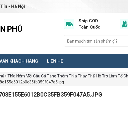
Tín - Hà Nội
Ship COD
ẦN PHÚ
Toàn Quốc
 VẤN KHÁCH HÀNG
LIÊN HỆ
chủ
Thìa Ném Mồi Câu Cá Tặng Thêm Thìa Thay Thế, Hỗ Trợ Làm Tổ Ch
8e155e6012b0c35fb359f047a5.jpg
708E155E6012B0C35FB359F047A5.JPG