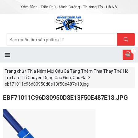
Xóm Đình - Trần Phú - Minh Cường - Thường Tín - Hà Nội
0
Trang chủ
Thìa Ném Mồi Câu Cá Tặng Thêm Thìa Thay Thế, Hỗ
Trợ Làm Tổ Chuyên Dụng Câu Đơn, Câu Đài
ebf71011c96d80950d8e13f50e487e18.jpg
EBF71011C96D80950D8E13F50E487E18.JPG