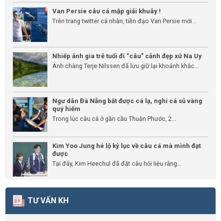
Van Persie câu cá mập giải khuây !
Trên trang twitter cá nhân, tiền đạo Van Persie mới...
Nhiếp ảnh gia trẻ tuổi đi “câu” cảnh đẹp xứ Na Uy
Anh chàng Terje Nilssen đã lưu giữ lại khoảnh khắc...
Ngư dân Đà Nẵng bắt được cá lạ, nghi cá sủ vàng
quý hiếm
Trong lúc câu cá ở gần cầu Thuận Phước, 2...
Kim Yoo Jung hé lộ kỷ lục về câu cá mà mình đạt
được
Tại đây, Kim Heechul đã đặt câu hỏi liệu rằng...
TƯ VẤN KH