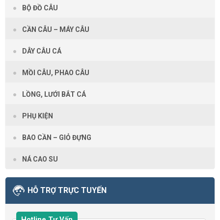
BỘ ĐỒ CÂU
CẦN CÂU – MÁY CÂU
DÂY CÂU CÁ
MỒI CÂU, PHAO CÂU
LỒNG, LƯỚI BẮT CÁ
PHỤ KIỆN
BAO CẦN – GIỎ ĐỰNG
NÁ CAO SU
HỖ TRỢ TRỰC TUYẾN
Hotline Tư Vấn