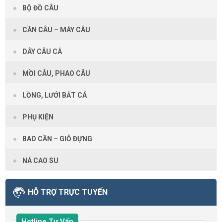
BỘ ĐỒ CÂU
CẦN CÂU – MÁY CÂU
DÂY CÂU CÁ
MỒI CÂU, PHAO CÂU
LỒNG, LƯỚI BẮT CÁ
PHỤ KIỆN
BAO CẦN – GIỎ ĐỰNG
NÁ CAO SU
HỖ TRỢ TRỰC TUYẾN
Hotline Tư Vấn