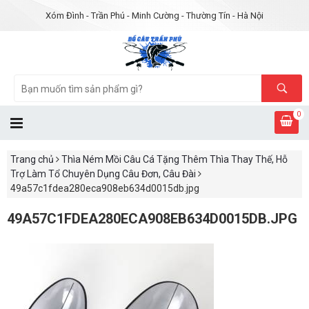
Xóm Đình - Trần Phú - Minh Cường - Thường Tín - Hà Nội
0
Trang chủ
Thìa Ném Mồi Câu Cá Tặng Thêm Thìa Thay Thế, Hỗ
Trợ Làm Tổ Chuyên Dụng Câu Đơn, Câu Đài
49a57c1fdea280eca908eb634d0015db.jpg
49A57C1FDEA280ECA908EB634D0015DB.JPG