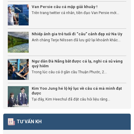
Van Persie câu cá mập giải khuây !
Trên trang twitter cá nhân, tiền đạo Van Persie mới...
Nhiếp ảnh gia trẻ tuổi đi “câu” cảnh đẹp xứ Na Uy
Anh chàng Terje Nilssen đã lưu giữ lại khoảnh khắc...
Ngư dân Đà Nẵng bắt được cá lạ, nghi cá sủ vàng
quý hiếm
Trong lúc câu cá ở gần cầu Thuận Phước, 2...
Kim Yoo Jung hé lộ kỷ lục về câu cá mà mình đạt
được
Tại đây, Kim Heechul đã đặt câu hỏi liệu rằng...
TƯ VẤN KH