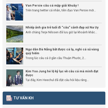
Van Persie câu cá mập giải khuây !
Trên trang twitter cá nhân, tiền đạo Van Persie mới...
Nhiếp ảnh gia trẻ tuổi đi “câu” cảnh đẹp xứ Na Uy
Anh chàng Terje Nilssen đã lưu giữ lại khoảnh khắc...
Ngư dân Đà Nẵng bắt được cá lạ, nghi cá sủ vàng
quý hiếm
Trong lúc câu cá ở gần cầu Thuận Phước, 2...
Kim Yoo Jung hé lộ kỷ lục về câu cá mà mình đạt
được
Tại đây, Kim Heechul đã đặt câu hỏi liệu rằng...
TƯ VẤN KH