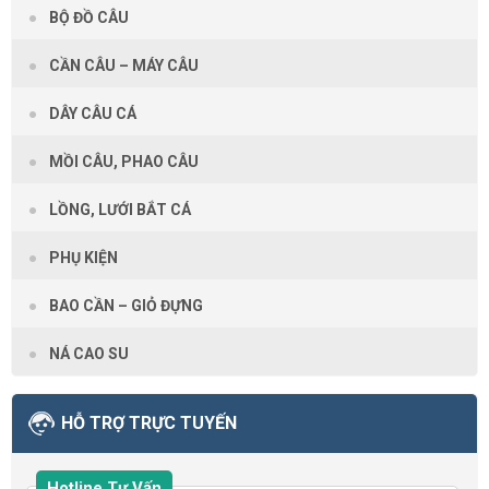
BỘ ĐỒ CÂU
CẦN CÂU – MÁY CÂU
DÂY CÂU CÁ
MỒI CÂU, PHAO CÂU
LỒNG, LƯỚI BẮT CÁ
PHỤ KIỆN
BAO CẦN – GIỎ ĐỰNG
NÁ CAO SU
HỖ TRỢ TRỰC TUYẾN
Hotline Tư Vấn