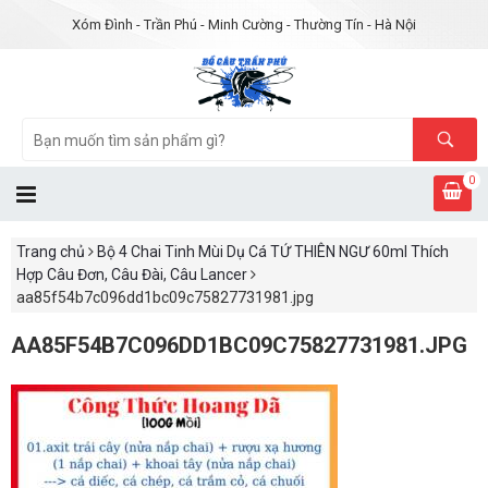
Xóm Đình - Trần Phú - Minh Cường - Thường Tín - Hà Nội
0
Trang chủ
Bộ 4 Chai Tinh Mùi Dụ Cá TỨ THIÊN NGƯ 60ml Thích
Hợp Câu Đơn, Câu Đài, Câu Lancer
aa85f54b7c096dd1bc09c75827731981.jpg
AA85F54B7C096DD1BC09C75827731981.JPG