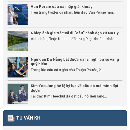
Van Persie câu cá mập giải khuây !
Trên trang twitter cá nhân, tiền đạo Van Persie mới...
Nhiếp ảnh gia trẻ tuổi đi “câu” cảnh đẹp xứ Na Uy
Anh chàng Terje Nilssen đã lưu giữ lại khoảnh khắc...
Ngư dân Đà Nẵng bắt được cá lạ, nghi cá sủ vàng
quý hiếm
Trong lúc câu cá ở gần cầu Thuận Phước, 2...
Kim Yoo Jung hé lộ kỷ lục về câu cá mà mình đạt
được
Tại đây, Kim Heechul đã đặt câu hỏi liệu rằng...
TƯ VẤN KH