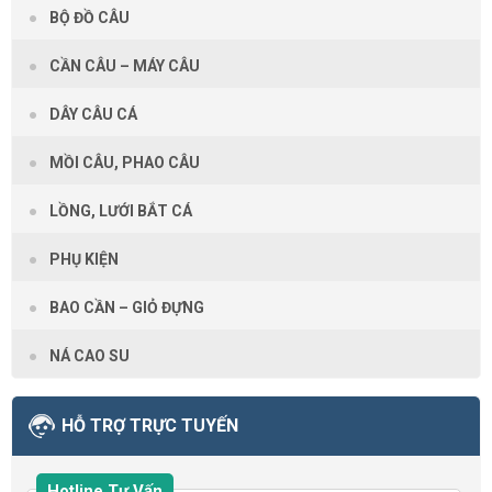
BỘ ĐỒ CÂU
CẦN CÂU – MÁY CÂU
DÂY CÂU CÁ
MỒI CÂU, PHAO CÂU
LỒNG, LƯỚI BẮT CÁ
PHỤ KIỆN
BAO CẦN – GIỎ ĐỰNG
NÁ CAO SU
HỖ TRỢ TRỰC TUYẾN
Hotline Tư Vấn