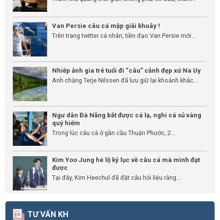
Van Persie câu cá mập giải khuây !
Trên trang twitter cá nhân, tiền đạo Van Persie mới...
Nhiếp ảnh gia trẻ tuổi đi “câu” cảnh đẹp xứ Na Uy
Anh chàng Terje Nilssen đã lưu giữ lại khoảnh khắc...
Ngư dân Đà Nẵng bắt được cá lạ, nghi cá sủ vàng
quý hiếm
Trong lúc câu cá ở gần cầu Thuận Phước, 2...
Kim Yoo Jung hé lộ kỷ lục về câu cá mà mình đạt
được
Tại đây, Kim Heechul đã đặt câu hỏi liệu rằng...
TƯ VẤN KH