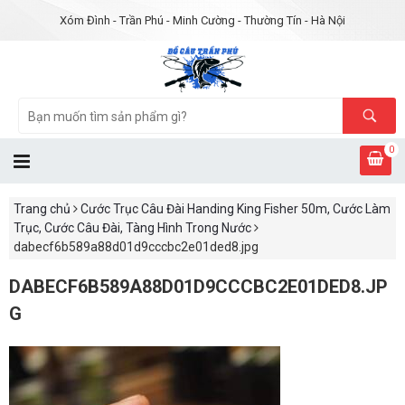
Xóm Đình - Trần Phú - Minh Cường - Thường Tín - Hà Nội
0
Trang chủ
Cước Trục Câu Đài Handing King Fisher 50m, Cước Làm
Trục, Cước Câu Đài, Tàng Hình Trong Nước
dabecf6b589a88d01d9cccbc2e01ded8.jpg
DABECF6B589A88D01D9CCCBC2E01DED8.JP
G