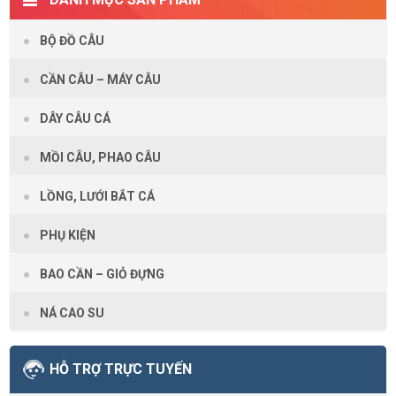
BỘ ĐỒ CÂU
CẦN CÂU – MÁY CÂU
DÂY CÂU CÁ
MỒI CÂU, PHAO CÂU
LỒNG, LƯỚI BẮT CÁ
PHỤ KIỆN
BAO CẦN – GIỎ ĐỰNG
NÁ CAO SU
HỖ TRỢ TRỰC TUYẾN