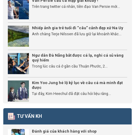
Van Persie câu cá mập giải khuây !
Trên trang twitter cá nhân, tiền đạo Van Persie mới...
Nhiếp ảnh gia trẻ tuổi đi “câu” cảnh đẹp xứ Na Uy
Anh chàng Terje Nilssen đã lưu giữ lại khoảnh khắc...
Ngư dân Đà Nẵng bắt được cá lạ, nghi cá sủ vàng
quý hiếm
Trong lúc câu cá ở gần cầu Thuận Phước, 2...
Kim Yoo Jung hé lộ kỷ lục về câu cá mà mình đạt
được
Tại đây, Kim Heechul đã đặt câu hỏi liệu rằng...
TƯ VẤN KH
Đánh giá của khách hàng với shop