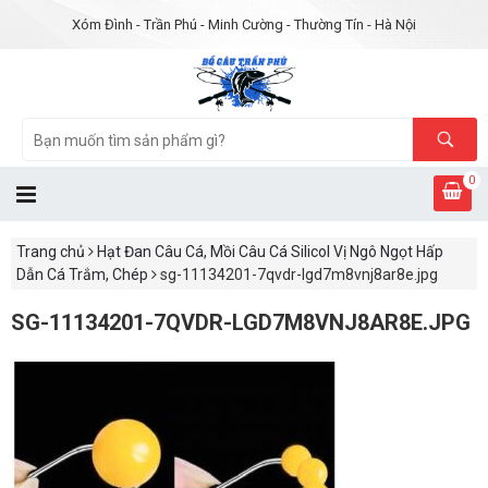
Xóm Đình - Trần Phú - Minh Cường - Thường Tín - Hà Nội
0
Trang chủ
Hạt Đan Câu Cá, Mồi Câu Cá Silicol Vị Ngô Ngọt Hấp
Dẫn Cá Trắm, Chép
sg-11134201-7qvdr-lgd7m8vnj8ar8e.jpg
SG-11134201-7QVDR-LGD7M8VNJ8AR8E.JPG