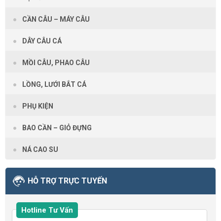
CẦN CÂU – MÁY CÂU
DÂY CÂU CÁ
MỒI CÂU, PHAO CÂU
LỒNG, LƯỚI BẮT CÁ
PHỤ KIỆN
BAO CẦN – GIỎ ĐỰNG
NÁ CAO SU
HỖ TRỢ TRỰC TUYẾN
Hotline Tư Vấn