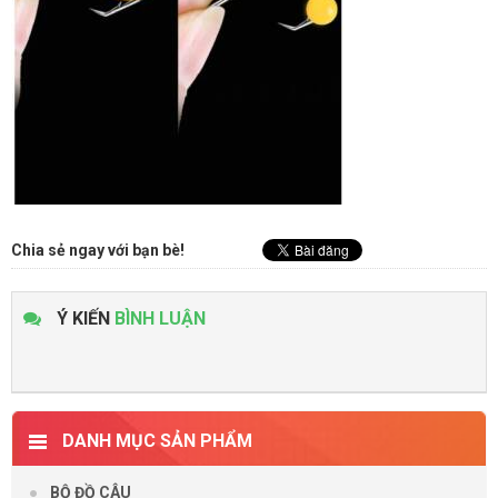
Chia sẻ ngay với bạn bè!
Ý KIẾN
BÌNH LUẬN
DANH MỤC SẢN PHẨM
BỘ ĐỒ CÂU