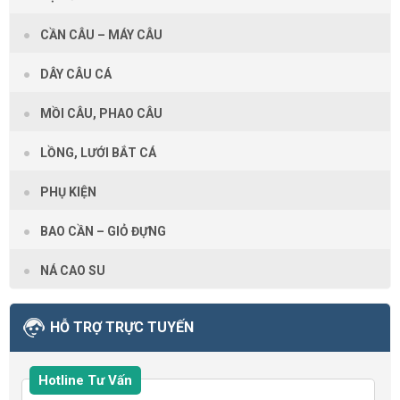
CẦN CÂU – MÁY CÂU
DÂY CÂU CÁ
MỒI CÂU, PHAO CÂU
LỒNG, LƯỚI BẮT CÁ
PHỤ KIỆN
BAO CẦN – GIỎ ĐỰNG
NÁ CAO SU
HỖ TRỢ TRỰC TUYẾN
Hotline Tư Vấn