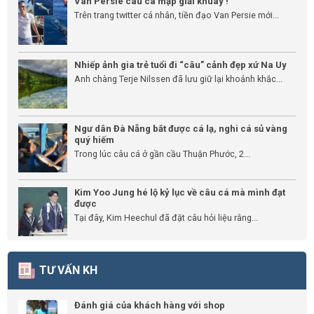
Van Persie câu cá mập giải khuây !
Trên trang twitter cá nhân, tiền đạo Van Persie mới...
Nhiếp ảnh gia trẻ tuổi đi “câu” cảnh đẹp xứ Na Uy
Anh chàng Terje Nilssen đã lưu giữ lại khoảnh khắc...
Ngư dân Đà Nẵng bắt được cá lạ, nghi cá sủ vàng
quý hiếm
Trong lúc câu cá ở gần cầu Thuận Phước, 2...
Kim Yoo Jung hé lộ kỷ lục về câu cá mà mình đạt
được
Tại đây, Kim Heechul đã đặt câu hỏi liệu rằng...
TƯ VẤN KH
Đánh giá của khách hàng với shop