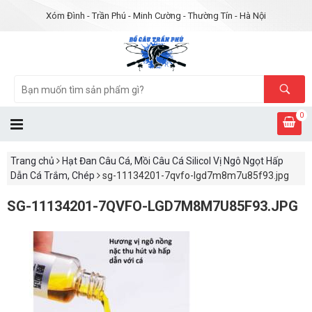
Xóm Đình - Trần Phú - Minh Cường - Thường Tín - Hà Nội
0
Trang chủ
Hạt Đan Câu Cá, Mồi Câu Cá Silicol Vị Ngô Ngọt Hấp
Dẫn Cá Trắm, Chép
sg-11134201-7qvfo-lgd7m8m7u85f93.jpg
SG-11134201-7QVFO-LGD7M8M7U85F93.JPG