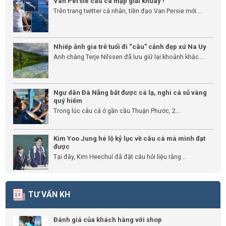
Van Persie câu cá mập giải khuây !
Trên trang twitter cá nhân, tiền đạo Van Persie mới...
Nhiếp ảnh gia trẻ tuổi đi “câu” cảnh đẹp xứ Na Uy
Anh chàng Terje Nilssen đã lưu giữ lại khoảnh khắc...
Ngư dân Đà Nẵng bắt được cá lạ, nghi cá sủ vàng
quý hiếm
Trong lúc câu cá ở gần cầu Thuận Phước, 2...
Kim Yoo Jung hé lộ kỷ lục về câu cá mà mình đạt
được
Tại đây, Kim Heechul đã đặt câu hỏi liệu rằng...
TƯ VẤN KH
Đánh giá của khách hàng với shop