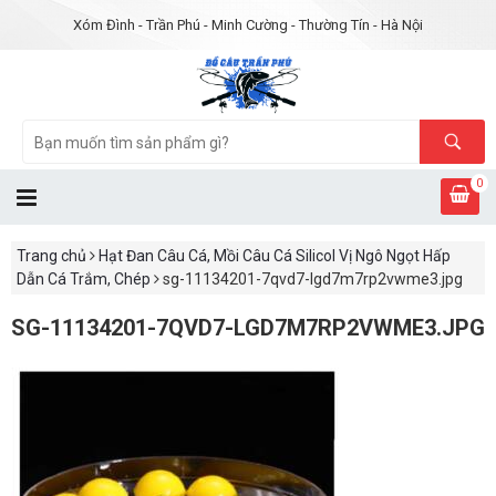
Xóm Đình - Trần Phú - Minh Cường - Thường Tín - Hà Nội
0
Trang chủ
Hạt Đan Câu Cá, Mồi Câu Cá Silicol Vị Ngô Ngọt Hấp
Dẫn Cá Trắm, Chép
sg-11134201-7qvd7-lgd7m7rp2vwme3.jpg
SG-11134201-7QVD7-LGD7M7RP2VWME3.JPG