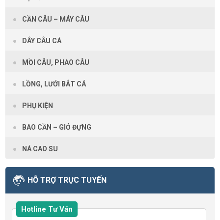
CẦN CÂU – MÁY CÂU
DÂY CÂU CÁ
MỒI CÂU, PHAO CÂU
LỒNG, LƯỚI BẮT CÁ
PHỤ KIỆN
BAO CẦN – GIỎ ĐỰNG
NÁ CAO SU
HỖ TRỢ TRỰC TUYẾN
Hotline Tư Vấn