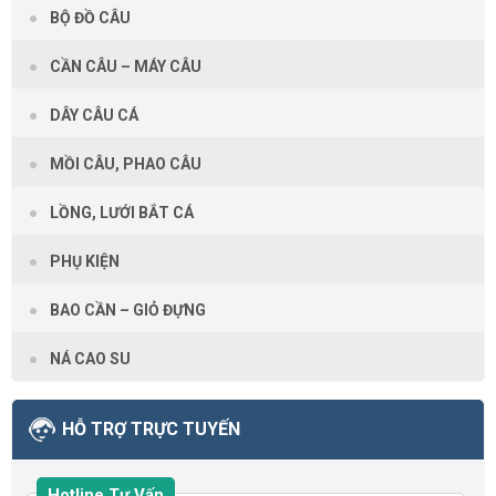
BỘ ĐỒ CÂU
CẦN CÂU – MÁY CÂU
DÂY CÂU CÁ
MỒI CÂU, PHAO CÂU
LỒNG, LƯỚI BẮT CÁ
PHỤ KIỆN
BAO CẦN – GIỎ ĐỰNG
NÁ CAO SU
HỖ TRỢ TRỰC TUYẾN
Hotline Tư Vấn