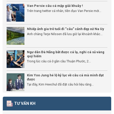
Van Persie câu cá mập giải khuây !
Trên trang twitter cá nhân, tiền đạo Van Persie mới...
Nhiếp ảnh gia trẻ tuổi đi “câu” cảnh đẹp xứ Na Uy
Anh chàng Terje Nilssen đã lưu giữ lại khoảnh khắc...
Ngư dân Đà Nẵng bắt được cá lạ, nghi cá sủ vàng
quý hiếm
Trong lúc câu cá ở gần cầu Thuận Phước, 2...
Kim Yoo Jung hé lộ kỷ lục về câu cá mà mình đạt
được
Tại đây, Kim Heechul đã đặt câu hỏi liệu rằng...
TƯ VẤN KH