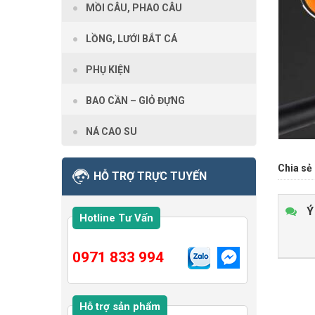
MỒI CÂU, PHAO CÂU
LỒNG, LƯỚI BẮT CÁ
PHỤ KIỆN
BAO CẦN – GIỎ ĐỰNG
NÁ CAO SU
Chia sẻ 
HỖ TRỢ TRỰC TUYẾN
Ý
Hotline Tư Vấn
0971 833 994
Hỗ trợ sản phẩm