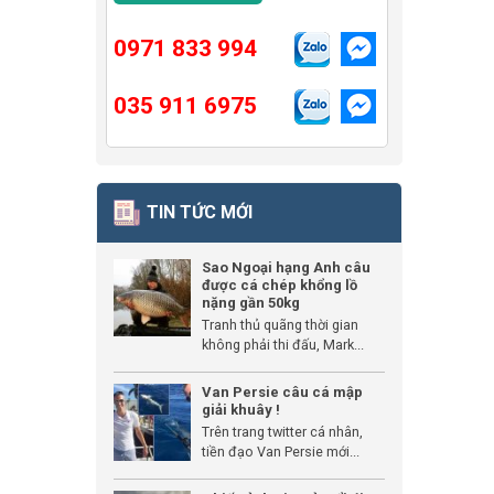
0971 833 994
035 911 6975
TIN TỨC MỚI
Sao Ngoại hạng Anh câu
được cá chép khổng lồ
nặng gần 50kg
Tranh thủ quãng thời gian
không phải thi đấu, Mark...
Van Persie câu cá mập
giải khuây !
Trên trang twitter cá nhân,
tiền đạo Van Persie mới...