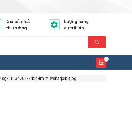
Giá tốt nhất
Lượng hàng
thị trường
dự trữ lớn
0
sg-11134201-7rblq-lmlm3vsbsqplb8.jpg