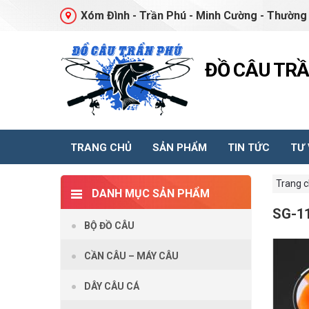
Xóm Đình - Trần Phú - Minh Cường - Thường 
ĐỒ CÂU TR
TRANG CHỦ
SẢN PHẨM
TIN TỨC
TƯ
Trang 
DANH MỤC SẢN PHẨM
SG-1
BỘ ĐỒ CÂU
CẦN CÂU – MÁY CÂU
DÂY CÂU CÁ