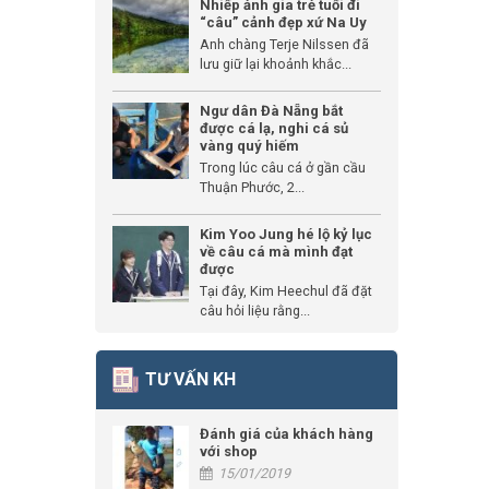
Nhiếp ảnh gia trẻ tuổi đi
“câu” cảnh đẹp xứ Na Uy
Anh chàng Terje Nilssen đã
lưu giữ lại khoảnh khắc...
Ngư dân Đà Nẵng bắt
được cá lạ, nghi cá sủ
vàng quý hiếm
Trong lúc câu cá ở gần cầu
Thuận Phước, 2...
Kim Yoo Jung hé lộ kỷ lục
về câu cá mà mình đạt
được
Tại đây, Kim Heechul đã đặt
câu hỏi liệu rằng...
TƯ VẤN KH
Đánh giá của khách hàng
với shop
15/01/2019