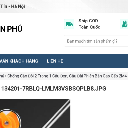
Tín - Hà Nội
Ship COD
ẦN PHÚ
Toàn Quốc
 VẤN KHÁCH HÀNG
LIÊN HỆ
chủ
Chống Cần Đôi 2 Trong 1 Câu Đơn, Câu Đài Phiên Bản Cao Cấp 2M4
1134201-7RBLQ-LMLM3VSBSQPLB8.JPG