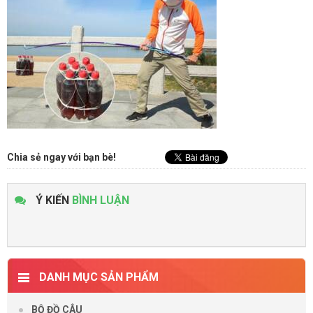
Chia sẻ ngay với bạn bè!
Ý KIẾN
BÌNH LUẬN
DANH MỤC SẢN PHẨM
BỘ ĐỒ CÂU