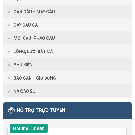
CẦN CÂU – MÁY CÂU
DÂY CÂU CÁ
MỒI CÂU, PHAO CÂU
LỒNG, LƯỚI BẮT CÁ
PHỤ KIỆN
BAO CẦN – GIỎ ĐỰNG
NÁ CAO SU
HỖ TRỢ TRỰC TUYẾN
Hotline Tư Vấn