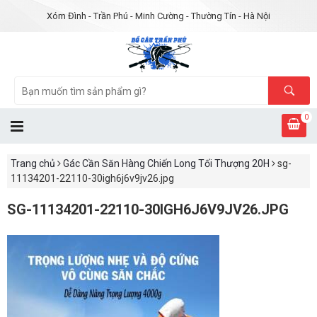
Xóm Đình - Trần Phú - Minh Cường - Thường Tín - Hà Nội
0
Trang chủ
Gác Cần Săn Hàng Chiến Long Tối Thượng 20H
sg-
11134201-22110-30igh6j6v9jv26.jpg
SG-11134201-22110-30IGH6J6V9JV26.JPG