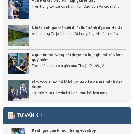
Van Persie câu cá mập giải khuây !
Trên trang twitter cá nhân, tiền đạo Van Persie mới...
Nhiếp ảnh gia trẻ tuổi đi “câu” cảnh đẹp xứ Na Uy
Anh chàng Terje Nilssen đã lưu giữ lại khoảnh khắc...
Ngư dân Đà Nẵng bắt được cá lạ, nghi cá sủ vàng
quý hiếm
Trong lúc câu cá ở gần cầu Thuận Phước, 2...
Kim Yoo Jung hé lộ kỷ lục về câu cá mà mình đạt
được
Tại đây, Kim Heechul đã đặt câu hỏi liệu rằng...
TƯ VẤN KH
Đánh giá của khách hàng với shop