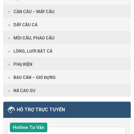
CẦN CÂU – MÁY CÂU
DÂY CÂU CÁ
MỒI CÂU, PHAO CÂU
LỒNG, LƯỚI BẮT CÁ
PHỤ KIỆN
BAO CẦN – GIỎ ĐỰNG
NÁ CAO SU
HỖ TRỢ TRỰC TUYẾN
Hotline Tư Vấn