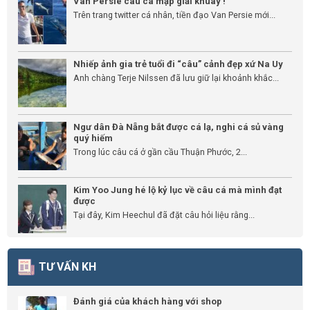
Van Persie câu cá mập giải khuây !
Trên trang twitter cá nhân, tiền đạo Van Persie mới...
Nhiếp ảnh gia trẻ tuổi đi “câu” cảnh đẹp xứ Na Uy
Anh chàng Terje Nilssen đã lưu giữ lại khoảnh khắc...
Ngư dân Đà Nẵng bắt được cá lạ, nghi cá sủ vàng
quý hiếm
Trong lúc câu cá ở gần cầu Thuận Phước, 2...
Kim Yoo Jung hé lộ kỷ lục về câu cá mà mình đạt
được
Tại đây, Kim Heechul đã đặt câu hỏi liệu rằng...
TƯ VẤN KH
Đánh giá của khách hàng với shop