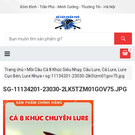
Xóm Đình - Trần Phú - Minh Cường - Thường Tín - Hà Nội
0
Trang chủ
Mồi Câu Cá 8 Khúc Siêu Nhạy, Câu Lure, Cá Lure, Lure
Cực Bén, Lure Nhựa
sg-11134201-23030-2lk5tzm01gov75.jpg
SG-11134201-23030-2LK5TZM01GOV75.JPG