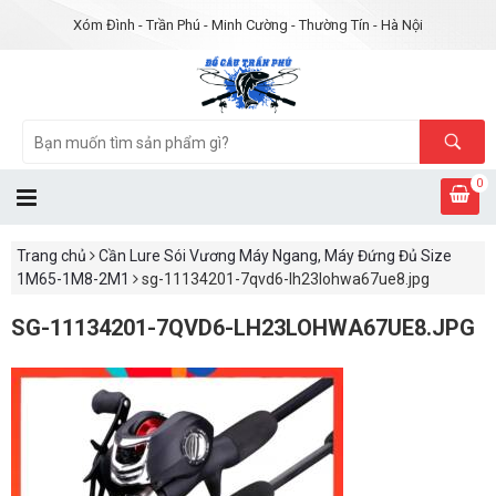
Xóm Đình - Trần Phú - Minh Cường - Thường Tín - Hà Nội
0
Trang chủ
Cần Lure Sói Vương Máy Ngang, Máy Đứng Đủ Size
1M65-1M8-2M1
sg-11134201-7qvd6-lh23lohwa67ue8.jpg
SG-11134201-7QVD6-LH23LOHWA67UE8.JPG