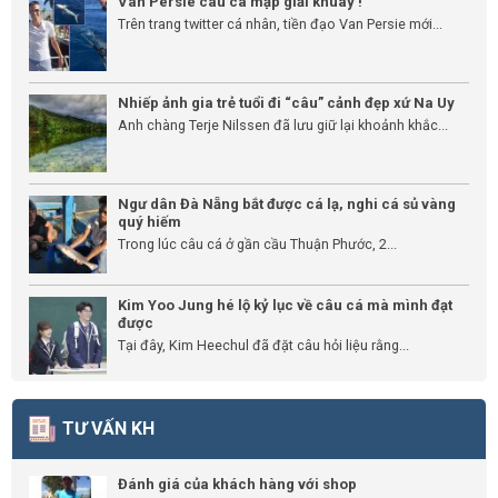
Van Persie câu cá mập giải khuây !
Trên trang twitter cá nhân, tiền đạo Van Persie mới...
Nhiếp ảnh gia trẻ tuổi đi “câu” cảnh đẹp xứ Na Uy
Anh chàng Terje Nilssen đã lưu giữ lại khoảnh khắc...
Ngư dân Đà Nẵng bắt được cá lạ, nghi cá sủ vàng
quý hiếm
Trong lúc câu cá ở gần cầu Thuận Phước, 2...
Kim Yoo Jung hé lộ kỷ lục về câu cá mà mình đạt
được
Tại đây, Kim Heechul đã đặt câu hỏi liệu rằng...
TƯ VẤN KH
Đánh giá của khách hàng với shop