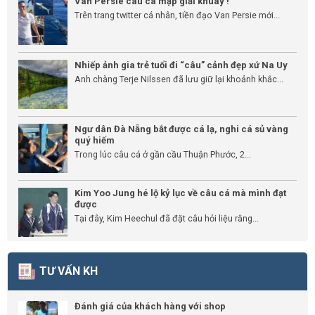
Van Persie câu cá mập giải khuây !
Trên trang twitter cá nhân, tiền đạo Van Persie mới...
Nhiếp ảnh gia trẻ tuổi đi “câu” cảnh đẹp xứ Na Uy
Anh chàng Terje Nilssen đã lưu giữ lại khoảnh khắc...
Ngư dân Đà Nẵng bắt được cá lạ, nghi cá sủ vàng
quý hiếm
Trong lúc câu cá ở gần cầu Thuận Phước, 2...
Kim Yoo Jung hé lộ kỷ lục về câu cá mà mình đạt
được
Tại đây, Kim Heechul đã đặt câu hỏi liệu rằng...
TƯ VẤN KH
Đánh giá của khách hàng với shop