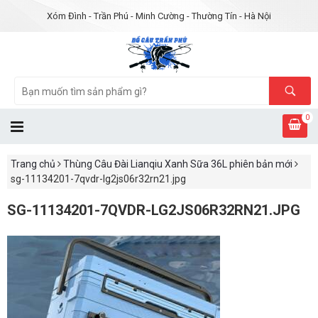
Xóm Đình - Trần Phú - Minh Cường - Thường Tín - Hà Nội
0
Trang chủ
Thùng Câu Đài Lianqiu Xanh Sữa 36L phiên bản mới
sg-11134201-7qvdr-lg2js06r32rn21.jpg
SG-11134201-7QVDR-LG2JS06R32RN21.JPG