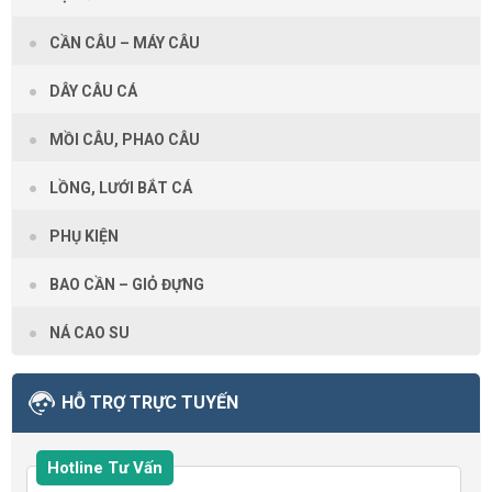
CẦN CÂU – MÁY CÂU
DÂY CÂU CÁ
MỒI CÂU, PHAO CÂU
LỒNG, LƯỚI BẮT CÁ
PHỤ KIỆN
BAO CẦN – GIỎ ĐỰNG
NÁ CAO SU
HỖ TRỢ TRỰC TUYẾN
Hotline Tư Vấn