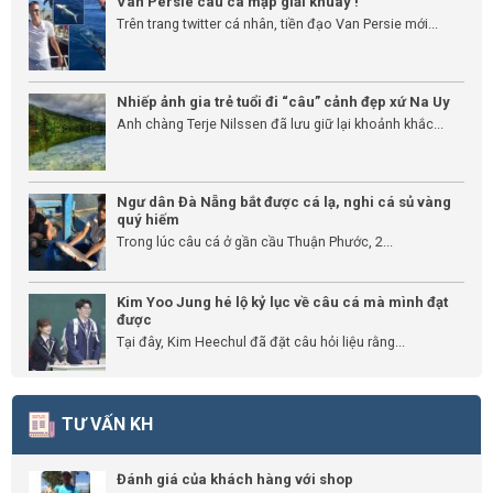
Van Persie câu cá mập giải khuây !
Trên trang twitter cá nhân, tiền đạo Van Persie mới...
Nhiếp ảnh gia trẻ tuổi đi “câu” cảnh đẹp xứ Na Uy
Anh chàng Terje Nilssen đã lưu giữ lại khoảnh khắc...
Ngư dân Đà Nẵng bắt được cá lạ, nghi cá sủ vàng
quý hiếm
Trong lúc câu cá ở gần cầu Thuận Phước, 2...
Kim Yoo Jung hé lộ kỷ lục về câu cá mà mình đạt
được
Tại đây, Kim Heechul đã đặt câu hỏi liệu rằng...
TƯ VẤN KH
Đánh giá của khách hàng với shop