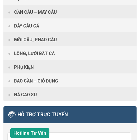
CẦN CÂU – MÁY CÂU
DÂY CÂU CÁ
MỒI CÂU, PHAO CÂU
LỒNG, LƯỚI BẮT CÁ
PHỤ KIỆN
BAO CẦN – GIỎ ĐỰNG
NÁ CAO SU
HỖ TRỢ TRỰC TUYẾN
Hotline Tư Vấn