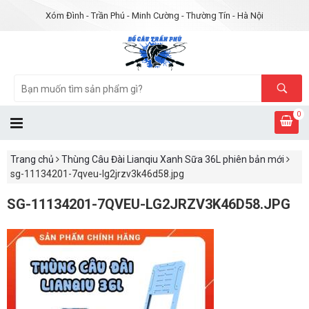
Xóm Đình - Trần Phú - Minh Cường - Thường Tín - Hà Nội
0
Trang chủ
Thùng Câu Đài Lianqiu Xanh Sữa 36L phiên bản mới
sg-11134201-7qveu-lg2jrzv3k46d58.jpg
SG-11134201-7QVEU-LG2JRZV3K46D58.JPG