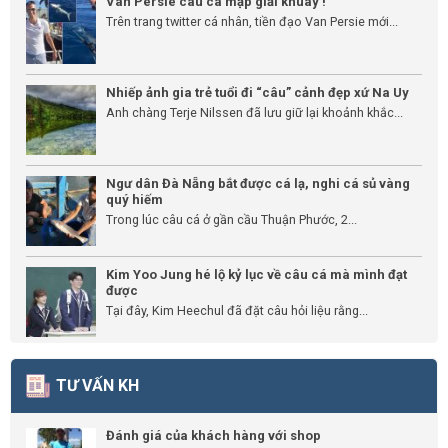
Van Persie câu cá mập giải khuây !
Trên trang twitter cá nhân, tiền đạo Van Persie mới...
Nhiếp ảnh gia trẻ tuổi đi “câu” cảnh đẹp xứ Na Uy
Anh chàng Terje Nilssen đã lưu giữ lại khoảnh khắc...
Ngư dân Đà Nẵng bắt được cá lạ, nghi cá sủ vàng
quý hiếm
Trong lúc câu cá ở gần cầu Thuận Phước, 2...
Kim Yoo Jung hé lộ kỷ lục về câu cá mà mình đạt
được
Tại đây, Kim Heechul đã đặt câu hỏi liệu rằng...
TƯ VẤN KH
Đánh giá của khách hàng với shop