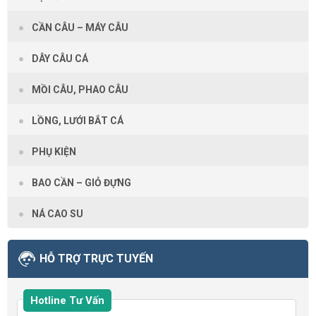
CẦN CÂU – MÁY CÂU
DÂY CÂU CÁ
MỒI CÂU, PHAO CÂU
LỒNG, LƯỚI BẮT CÁ
PHỤ KIỆN
BAO CẦN – GIỎ ĐỰNG
NÁ CAO SU
HỖ TRỢ TRỰC TUYẾN
Hotline Tư Vấn