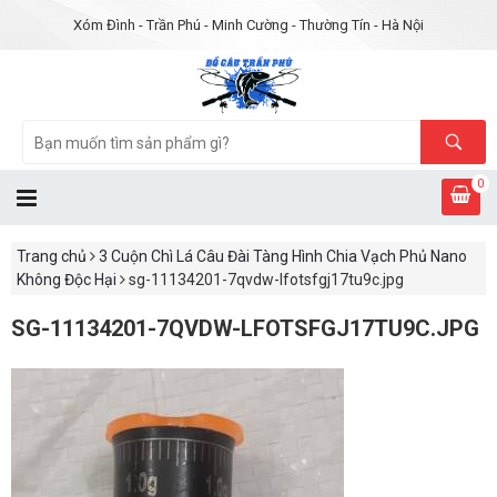
Xóm Đình - Trần Phú - Minh Cường - Thường Tín - Hà Nội
0
Trang chủ
3 Cuộn Chì Lá Câu Đài Tàng Hình Chia Vạch Phủ Nano
Không Độc Hại
sg-11134201-7qvdw-lfotsfgj17tu9c.jpg
SG-11134201-7QVDW-LFOTSFGJ17TU9C.JPG