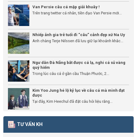
Van Persie câu cá mập giải khuây !
Trên trang twitter cá nhân, tiền đạo Van Persie mới...
Nhiếp ảnh gia trẻ tuổi đi “câu” cảnh đẹp xứ Na Uy
Anh chàng Terje Nilssen đã lưu giữ lại khoảnh khắc...
Ngư dân Đà Nẵng bắt được cá lạ, nghi cá sủ vàng
quý hiếm
Trong lúc câu cá ở gần cầu Thuận Phước, 2...
Kim Yoo Jung hé lộ kỷ lục về câu cá mà mình đạt
được
Tại đây, Kim Heechul đã đặt câu hỏi liệu rằng...
TƯ VẤN KH