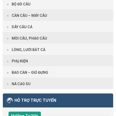
BỘ ĐỒ CÂU
CẦN CÂU – MÁY CÂU
DÂY CÂU CÁ
MỒI CÂU, PHAO CÂU
LỒNG, LƯỚI BẮT CÁ
PHỤ KIỆN
BAO CẦN – GIỎ ĐỰNG
NÁ CAO SU
HỖ TRỢ TRỰC TUYẾN
Hotline Tư Vấn