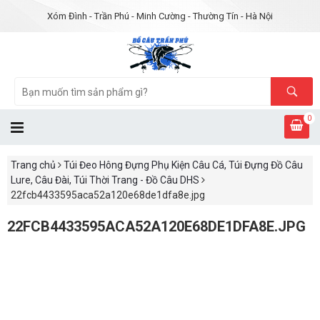
Xóm Đình - Trần Phú - Minh Cường - Thường Tín - Hà Nội
0
Trang chủ
Túi Đeo Hông Đựng Phụ Kiện Câu Cá, Túi Đựng Đồ Câu
Lure, Câu Đài, Túi Thời Trang - Đồ Câu DHS
22fcb4433595aca52a120e68de1dfa8e.jpg
22FCB4433595ACA52A120E68DE1DFA8E.JPG