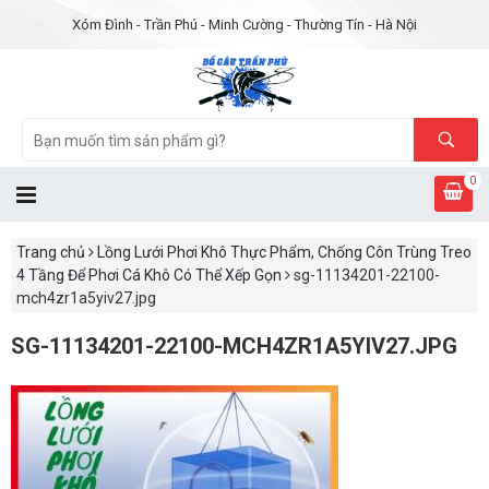
Xóm Đình - Trần Phú - Minh Cường - Thường Tín - Hà Nội
0
Trang chủ
Lồng Lưới Phơi Khô Thực Phẩm, Chống Côn Trùng Treo
4 Tầng Để Phơi Cá Khô Có Thể Xếp Gọn
sg-11134201-22100-
mch4zr1a5yiv27.jpg
SG-11134201-22100-MCH4ZR1A5YIV27.JPG