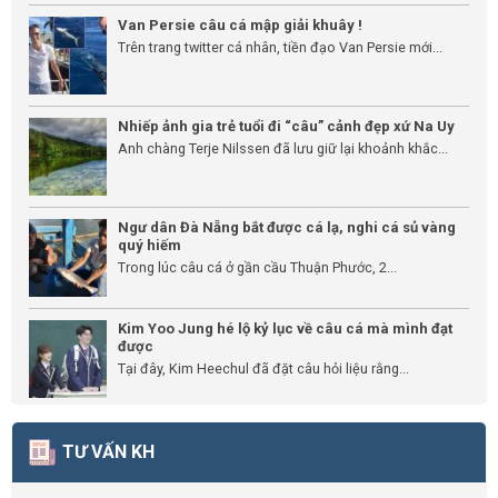
Van Persie câu cá mập giải khuây !
Trên trang twitter cá nhân, tiền đạo Van Persie mới...
Nhiếp ảnh gia trẻ tuổi đi “câu” cảnh đẹp xứ Na Uy
Anh chàng Terje Nilssen đã lưu giữ lại khoảnh khắc...
Ngư dân Đà Nẵng bắt được cá lạ, nghi cá sủ vàng
quý hiếm
Trong lúc câu cá ở gần cầu Thuận Phước, 2...
Kim Yoo Jung hé lộ kỷ lục về câu cá mà mình đạt
được
Tại đây, Kim Heechul đã đặt câu hỏi liệu rằng...
TƯ VẤN KH