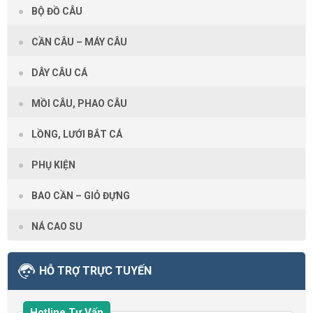
BỘ ĐỒ CÂU
CẦN CÂU – MÁY CÂU
DÂY CÂU CÁ
MỒI CÂU, PHAO CÂU
LỒNG, LƯỚI BẮT CÁ
PHỤ KIỆN
BAO CẦN – GIỎ ĐỰNG
NÁ CAO SU
HỖ TRỢ TRỰC TUYẾN
Hotline Tư Vấn