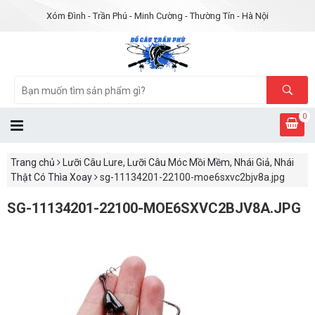
Xóm Đình - Trần Phú - Minh Cường - Thường Tín - Hà Nội
0
Trang chủ
Lưỡi Câu Lure, Lưỡi Câu Móc Mồi Mềm, Nhái Giả, Nhái
Thật Có Thìa Xoay
sg-11134201-22100-moe6sxvc2bjv8a.jpg
SG-11134201-22100-MOE6SXVC2BJV8A.JPG