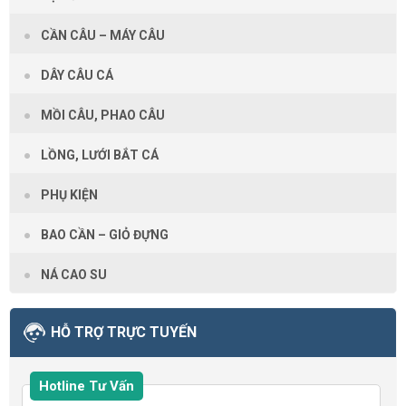
CẦN CÂU – MÁY CÂU
DÂY CÂU CÁ
MỒI CÂU, PHAO CÂU
LỒNG, LƯỚI BẮT CÁ
PHỤ KIỆN
BAO CẦN – GIỎ ĐỰNG
NÁ CAO SU
HỖ TRỢ TRỰC TUYẾN
Hotline Tư Vấn