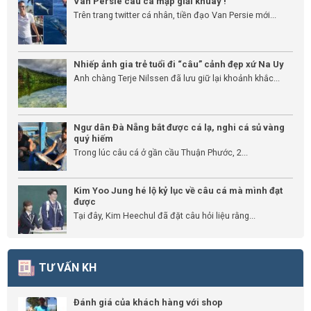
Van Persie câu cá mập giải khuây !
Trên trang twitter cá nhân, tiền đạo Van Persie mới...
Nhiếp ảnh gia trẻ tuổi đi “câu” cảnh đẹp xứ Na Uy
Anh chàng Terje Nilssen đã lưu giữ lại khoảnh khắc...
Ngư dân Đà Nẵng bắt được cá lạ, nghi cá sủ vàng
quý hiếm
Trong lúc câu cá ở gần cầu Thuận Phước, 2...
Kim Yoo Jung hé lộ kỷ lục về câu cá mà mình đạt
được
Tại đây, Kim Heechul đã đặt câu hỏi liệu rằng...
TƯ VẤN KH
Đánh giá của khách hàng với shop