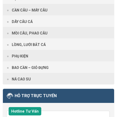
CẦN CÂU – MÁY CÂU
DÂY CÂU CÁ
MỒI CÂU, PHAO CÂU
LỒNG, LƯỚI BẮT CÁ
PHỤ KIỆN
BAO CẦN – GIỎ ĐỰNG
NÁ CAO SU
HỖ TRỢ TRỰC TUYẾN
Hotline Tư Vấn