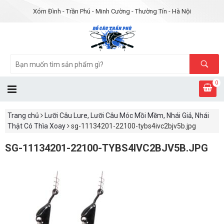
Xóm Đình - Trần Phú - Minh Cường - Thường Tín - Hà Nội
0
Trang chủ
Lưỡi Câu Lure, Lưỡi Câu Móc Mồi Mềm, Nhái Giả, Nhái
Thật Có Thìa Xoay
sg-11134201-22100-tybs4ivc2bjv5b.jpg
SG-11134201-22100-TYBS4IVC2BJV5B.JPG