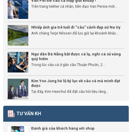
Van Persie câu cá mập giải khuây !
Trên trang twitter cá nhân, tiền đạo Van Persie mới...
Nhiếp ảnh gia trẻ tuổi đi “câu” cảnh đẹp xứ Na Uy
Anh chàng Terje Nilssen đã lưu giữ lại khoảnh khắc...
Ngư dân Đà Nẵng bắt được cá lạ, nghi cá sủ vàng
quý hiếm
Trong lúc câu cá ở gần cầu Thuận Phước, 2...
Kim Yoo Jung hé lộ kỷ lục về câu cá mà mình đạt
được
Tại đây, Kim Heechul đã đặt câu hỏi liệu rằng...
TƯ VẤN KH
Đánh giá của khách hàng với shop