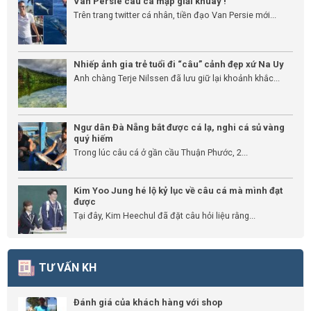
Van Persie câu cá mập giải khuây !
Trên trang twitter cá nhân, tiền đạo Van Persie mới...
Nhiếp ảnh gia trẻ tuổi đi “câu” cảnh đẹp xứ Na Uy
Anh chàng Terje Nilssen đã lưu giữ lại khoảnh khắc...
Ngư dân Đà Nẵng bắt được cá lạ, nghi cá sủ vàng
quý hiếm
Trong lúc câu cá ở gần cầu Thuận Phước, 2...
Kim Yoo Jung hé lộ kỷ lục về câu cá mà mình đạt
được
Tại đây, Kim Heechul đã đặt câu hỏi liệu rằng...
TƯ VẤN KH
Đánh giá của khách hàng với shop