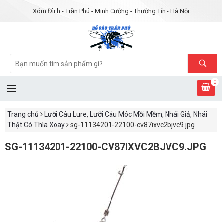
Xóm Đình - Trần Phú - Minh Cường - Thường Tín - Hà Nội
0
Trang chủ
Lưỡi Câu Lure, Lưỡi Câu Móc Mồi Mềm, Nhái Giả, Nhái
Thật Có Thìa Xoay
sg-11134201-22100-cv87ixvc2bjvc9.jpg
SG-11134201-22100-CV87IXVC2BJVC9.JPG