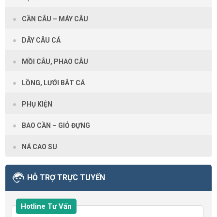
CẦN CÂU – MÁY CÂU
DÂY CÂU CÁ
MỒI CÂU, PHAO CÂU
LỒNG, LƯỚI BẮT CÁ
PHỤ KIỆN
BAO CẦN – GIỎ ĐỰNG
NÁ CAO SU
HỖ TRỢ TRỰC TUYẾN
Hotline Tư Vấn