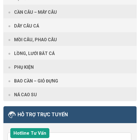
CẦN CÂU – MÁY CÂU
DÂY CÂU CÁ
MỒI CÂU, PHAO CÂU
LỒNG, LƯỚI BẮT CÁ
PHỤ KIỆN
BAO CẦN – GIỎ ĐỰNG
NÁ CAO SU
HỖ TRỢ TRỰC TUYẾN
Hotline Tư Vấn