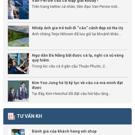
Van Persie câu cá mập giải khuây !
Trên trang twitter cá nhân, tiền đạo Van Persie mới...
Nhiếp ảnh gia trẻ tuổi đi “câu” cảnh đẹp xứ Na Uy
Anh chàng Terje Nilssen đã lưu giữ lại khoảnh khắc...
Ngư dân Đà Nẵng bắt được cá lạ, nghi cá sủ vàng
quý hiếm
Trong lúc câu cá ở gần cầu Thuận Phước, 2...
Kim Yoo Jung hé lộ kỷ lục về câu cá mà mình đạt
được
Tại đây, Kim Heechul đã đặt câu hỏi liệu rằng...
TƯ VẤN KH
Đánh giá của khách hàng với shop