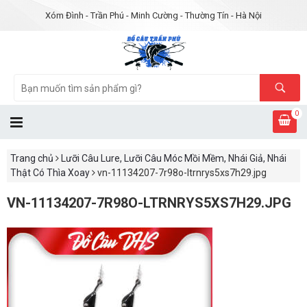
Xóm Đình - Trần Phú - Minh Cường - Thường Tín - Hà Nội
0
Trang chủ
Lưỡi Câu Lure, Lưỡi Câu Móc Mồi Mềm, Nhái Giả, Nhái
Thật Có Thìa Xoay
vn-11134207-7r98o-ltrnrys5xs7h29.jpg
VN-11134207-7R98O-LTRNRYS5XS7H29.JPG