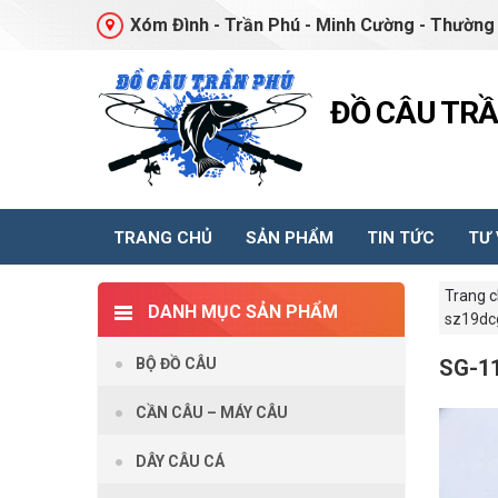
Xóm Đình - Trần Phú - Minh Cường - Thường 
ĐỒ CÂU TR
TRANG CHỦ
SẢN PHẨM
TIN TỨC
TƯ
Trang 
DANH MỤC SẢN PHẨM
sz19dc
BỘ ĐỒ CÂU
SG-1
CẦN CÂU – MÁY CÂU
DÂY CÂU CÁ