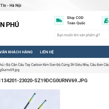
Tín - Hà Nội
Ship COD
ẦN PHÚ
Toàn Quốc
 VẤN KHÁCH HÀNG
LIÊN HỆ
chủ
Bộ Cần Câu Tay Carbon Kim Sơn Độ Cứng 3H Siêu Nhẹ, Câu Đơn Câu
g0urnv69.jpg
1134201-23020-SZ19DCG0URNV69.JPG