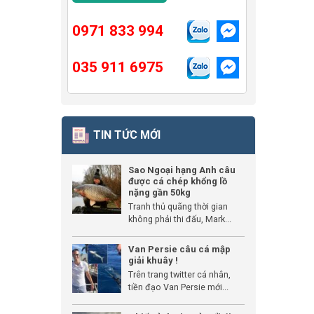
0971 833 994
035 911 6975
TIN TỨC MỚI
Sao Ngoại hạng Anh câu
được cá chép khổng lồ
nặng gần 50kg
Tranh thủ quãng thời gian
không phải thi đấu, Mark...
Van Persie câu cá mập
giải khuây !
Trên trang twitter cá nhân,
tiền đạo Van Persie mới...