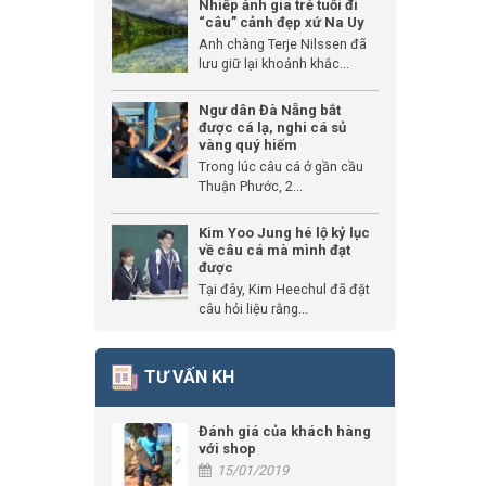
Nhiếp ảnh gia trẻ tuổi đi
“câu” cảnh đẹp xứ Na Uy
Anh chàng Terje Nilssen đã
lưu giữ lại khoảnh khắc...
Ngư dân Đà Nẵng bắt
được cá lạ, nghi cá sủ
vàng quý hiếm
Trong lúc câu cá ở gần cầu
Thuận Phước, 2...
Kim Yoo Jung hé lộ kỷ lục
về câu cá mà mình đạt
được
Tại đây, Kim Heechul đã đặt
câu hỏi liệu rằng...
TƯ VẤN KH
Đánh giá của khách hàng
với shop
15/01/2019