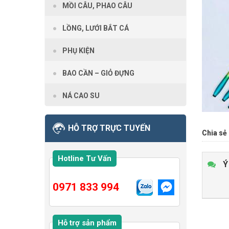
MỒI CÂU, PHAO CÂU
LỒNG, LƯỚI BẮT CÁ
PHỤ KIỆN
BAO CẦN – GIỎ ĐỰNG
NÁ CAO SU
HỖ TRỢ TRỰC TUYẾN
Chia sẻ 
Hotline Tư Vấn
Ý
0971 833 994
Hỗ trợ sản phẩm