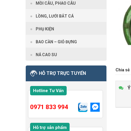
MỒI CÂU, PHAO CÂU
LỒNG, LƯỚI BẮT CÁ
PHỤ KIỆN
BAO CẦN – GIỎ ĐỰNG
NÁ CAO SU
Chia sẻ 
HỖ TRỢ TRỰC TUYẾN
Ý
Hotline Tư Vấn
0971 833 994
Hỗ trợ sản phẩm