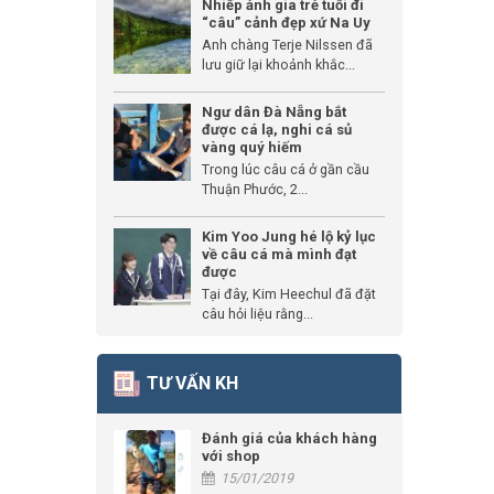
Nhiếp ảnh gia trẻ tuổi đi
“câu” cảnh đẹp xứ Na Uy
Anh chàng Terje Nilssen đã
lưu giữ lại khoảnh khắc...
Ngư dân Đà Nẵng bắt
được cá lạ, nghi cá sủ
vàng quý hiếm
Trong lúc câu cá ở gần cầu
Thuận Phước, 2...
Kim Yoo Jung hé lộ kỷ lục
về câu cá mà mình đạt
được
Tại đây, Kim Heechul đã đặt
câu hỏi liệu rằng...
TƯ VẤN KH
Đánh giá của khách hàng
với shop
15/01/2019