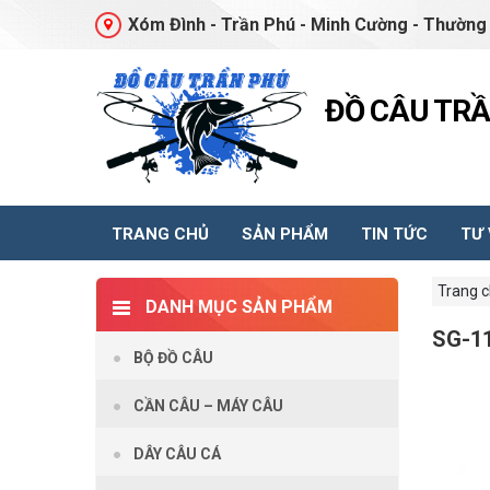
Xóm Đình - Trần Phú - Minh Cường - Thường 
ĐỒ CÂU TR
TRANG CHỦ
SẢN PHẨM
TIN TỨC
TƯ
Trang 
DANH MỤC SẢN PHẨM
SG-1
BỘ ĐỒ CÂU
CẦN CÂU – MÁY CÂU
DÂY CÂU CÁ