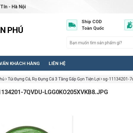
Tín - Hà Nội
Ship COD
ẦN PHÚ
Toàn Quốc
 VẤN KHÁCH HÀNG
LIÊN HỆ
chủ
Túi Đựng Cá, Rọ Đựng Cá 3 Tầng Gấp Gọn Tiện Lợi
sg-11134201-7q
1134201-7QVDU-LGG0KO205XVKB8.JPG