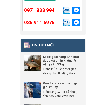
0971 833 994
035 911 6975
TIN TỨC MỚI
Sao Ngoại hạng Anh câu
được cá chép khổng lồ
nặng gần 50kg
Tranh thủ quãng thời gian
không phải thi đấu, Mark...
Van Persie câu cá mập
giải khuây !
Trên trang twitter cá nhân,
tiền đạo Van Persie mới...