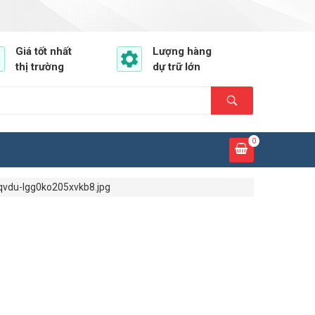
Giá tốt nhất
Lượng hàng
thị trường
dự trữ lớn
0
vdu-lgg0ko205xvkb8.jpg