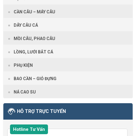
CẦN CÂU – MÁY CÂU
DÂY CÂU CÁ
MỒI CÂU, PHAO CÂU
LỒNG, LƯỚI BẮT CÁ
PHỤ KIỆN
BAO CẦN – GIỎ ĐỰNG
NÁ CAO SU
HỖ TRỢ TRỰC TUYẾN
Hotline Tư Vấn