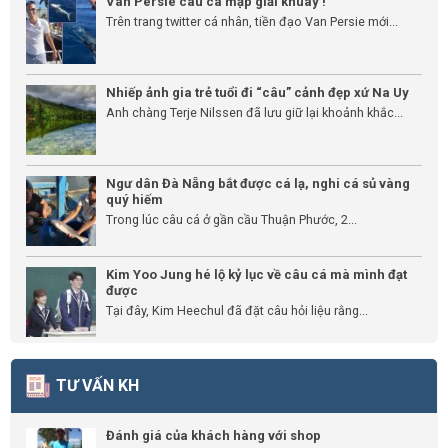
Van Persie câu cá mập giải khuây !
Trên trang twitter cá nhân, tiền đạo Van Persie mới...
Nhiếp ảnh gia trẻ tuổi đi “câu” cảnh đẹp xứ Na Uy
Anh chàng Terje Nilssen đã lưu giữ lại khoảnh khắc...
Ngư dân Đà Nẵng bắt được cá lạ, nghi cá sủ vàng
quý hiếm
Trong lúc câu cá ở gần cầu Thuận Phước, 2...
Kim Yoo Jung hé lộ kỷ lục về câu cá mà mình đạt
được
Tại đây, Kim Heechul đã đặt câu hỏi liệu rằng...
TƯ VẤN KH
Đánh giá của khách hàng với shop