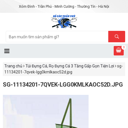
Xóm Đình - Trần Phú - Minh Cường - Thường Tín - Hà Nội
0
Trang chủ
Túi Đựng Cá, Rọ Đựng Cá 3 Tầng Gấp Gọn Tiện Lợi
sg-
11134201-7qvek-lgg0kmlkaoc52d.jpg
SG-11134201-7QVEK-LGG0KMLKAOC52D.JPG