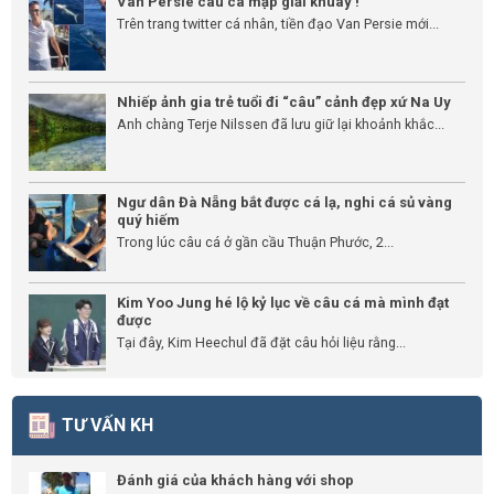
Van Persie câu cá mập giải khuây !
Trên trang twitter cá nhân, tiền đạo Van Persie mới...
Nhiếp ảnh gia trẻ tuổi đi “câu” cảnh đẹp xứ Na Uy
Anh chàng Terje Nilssen đã lưu giữ lại khoảnh khắc...
Ngư dân Đà Nẵng bắt được cá lạ, nghi cá sủ vàng
quý hiếm
Trong lúc câu cá ở gần cầu Thuận Phước, 2...
Kim Yoo Jung hé lộ kỷ lục về câu cá mà mình đạt
được
Tại đây, Kim Heechul đã đặt câu hỏi liệu rằng...
TƯ VẤN KH
Đánh giá của khách hàng với shop