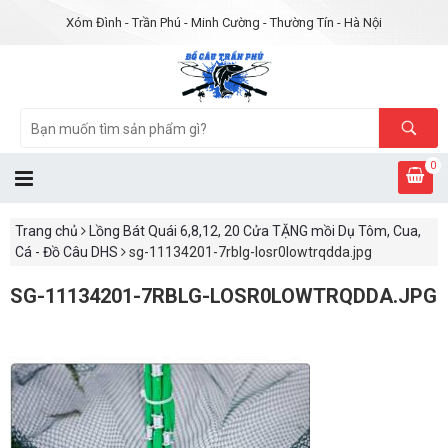
Xóm Đình - Trần Phú - Minh Cường - Thường Tín - Hà Nội
0
Trang chủ
Lồng Bát Quái 6,8,12, 20 Cửa TẶNG mồi Dụ Tôm, Cua,
Cá - Đồ Câu DHS
sg-11134201-7rblg-losr0lowtrqdda.jpg
SG-11134201-7RBLG-LOSR0LOWTRQDDA.JPG