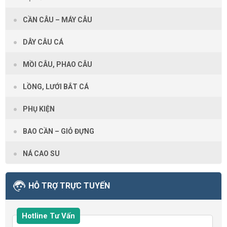
CẦN CÂU – MÁY CÂU
DÂY CÂU CÁ
MỒI CÂU, PHAO CÂU
LỒNG, LƯỚI BẮT CÁ
PHỤ KIỆN
BAO CẦN – GIỎ ĐỰNG
NÁ CAO SU
HỖ TRỢ TRỰC TUYẾN
Hotline Tư Vấn