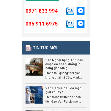
0971 833 994
035 911 6975
TIN TỨC MỚI
Sao Ngoại hạng Anh câu
được cá chép khổng lồ
nặng gần 50kg
Tranh thủ quãng thời gian
không phải thi đấu, Mark...
Van Persie câu cá mập
giải khuây !
Trên trang twitter cá nhân,
tiền đạo Van Persie mới...