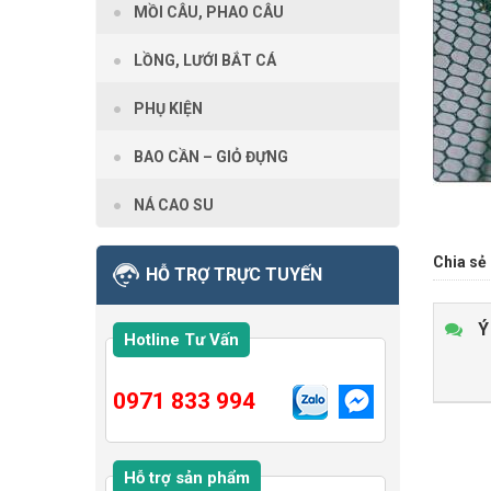
MỒI CÂU, PHAO CÂU
LỒNG, LƯỚI BẮT CÁ
PHỤ KIỆN
BAO CẦN – GIỎ ĐỰNG
NÁ CAO SU
Chia sẻ 
HỖ TRỢ TRỰC TUYẾN
Ý
Hotline Tư Vấn
0971 833 994
Hỗ trợ sản phẩm