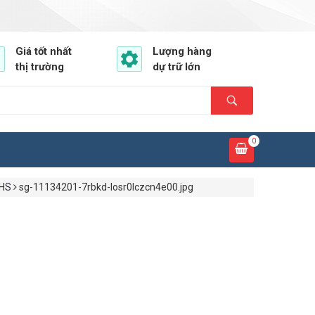
Giá tốt nhất
Lượng hàng
thị trường
dự trữ lớn
0
DHS
sg-11134201-7rbkd-losr0lczcn4e00.jpg