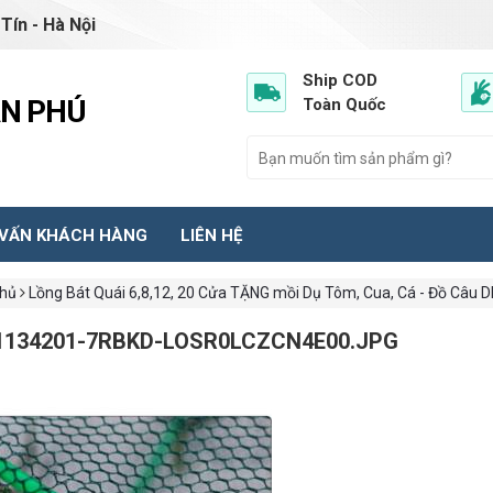
Tín - Hà Nội
Ship COD
ẦN PHÚ
Toàn Quốc
 VẤN KHÁCH HÀNG
LIÊN HỆ
chủ
Lồng Bát Quái 6,8,12, 20 Cửa TẶNG mồi Dụ Tôm, Cua, Cá - Đồ Câu 
1134201-7RBKD-LOSR0LCZCN4E00.JPG