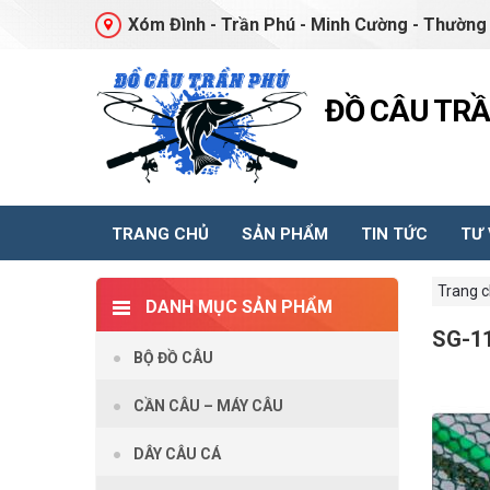
Xóm Đình - Trần Phú - Minh Cường - Thường 
ĐỒ CÂU TR
TRANG CHỦ
SẢN PHẨM
TIN TỨC
TƯ
Trang 
DANH MỤC SẢN PHẨM
SG-1
BỘ ĐỒ CÂU
CẦN CÂU – MÁY CÂU
DÂY CÂU CÁ