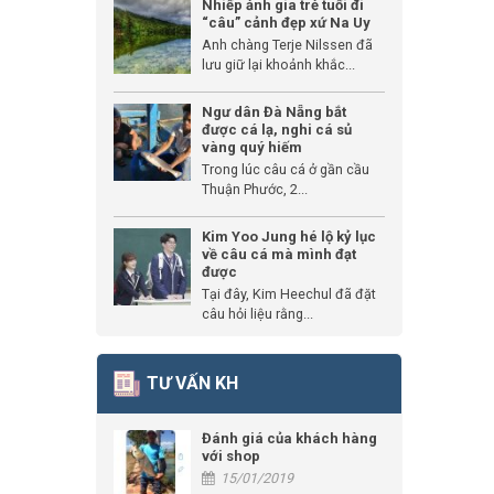
Nhiếp ảnh gia trẻ tuổi đi
“câu” cảnh đẹp xứ Na Uy
Anh chàng Terje Nilssen đã
lưu giữ lại khoảnh khắc...
Ngư dân Đà Nẵng bắt
được cá lạ, nghi cá sủ
vàng quý hiếm
Trong lúc câu cá ở gần cầu
Thuận Phước, 2...
Kim Yoo Jung hé lộ kỷ lục
về câu cá mà mình đạt
được
Tại đây, Kim Heechul đã đặt
câu hỏi liệu rằng...
TƯ VẤN KH
Đánh giá của khách hàng
với shop
15/01/2019