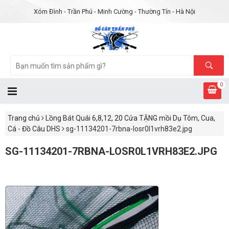
Xóm Đình - Trần Phú - Minh Cường - Thường Tín - Hà Nội
0
Trang chủ
Lồng Bát Quái 6,8,12, 20 Cửa TẶNG mồi Dụ Tôm, Cua,
Cá - Đồ Câu DHS
sg-11134201-7rbna-losr0l1vrh83e2.jpg
SG-11134201-7RBNA-LOSR0L1VRH83E2.JPG