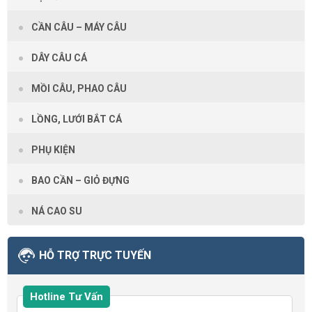
CẦN CÂU – MÁY CÂU
DÂY CÂU CÁ
MỒI CÂU, PHAO CÂU
LỒNG, LƯỚI BẮT CÁ
PHỤ KIỆN
BAO CẦN – GIỎ ĐỰNG
NÁ CAO SU
HỖ TRỢ TRỰC TUYẾN
Hotline Tư Vấn