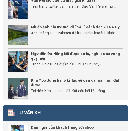
Van Persie câu cá mập giải khuây !
Trên trang twitter cá nhân, tiền đạo Van Persie mới...
Nhiếp ảnh gia trẻ tuổi đi “câu” cảnh đẹp xứ Na Uy
Anh chàng Terje Nilssen đã lưu giữ lại khoảnh khắc...
Ngư dân Đà Nẵng bắt được cá lạ, nghi cá sủ vàng
quý hiếm
Trong lúc câu cá ở gần cầu Thuận Phước, 2...
Kim Yoo Jung hé lộ kỷ lục về câu cá mà mình đạt
được
Tại đây, Kim Heechul đã đặt câu hỏi liệu rằng...
TƯ VẤN KH
Đánh giá của khách hàng với shop