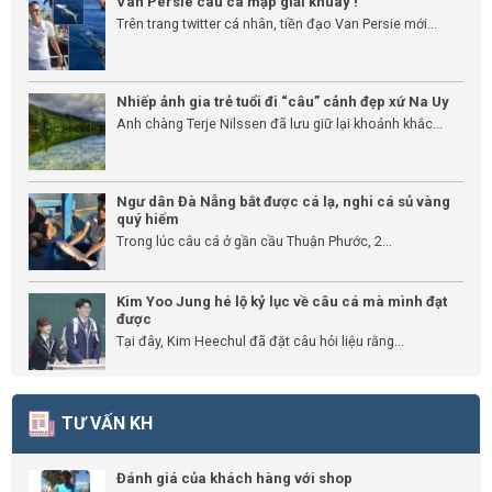
Van Persie câu cá mập giải khuây !
Trên trang twitter cá nhân, tiền đạo Van Persie mới...
Nhiếp ảnh gia trẻ tuổi đi “câu” cảnh đẹp xứ Na Uy
Anh chàng Terje Nilssen đã lưu giữ lại khoảnh khắc...
Ngư dân Đà Nẵng bắt được cá lạ, nghi cá sủ vàng
quý hiếm
Trong lúc câu cá ở gần cầu Thuận Phước, 2...
Kim Yoo Jung hé lộ kỷ lục về câu cá mà mình đạt
được
Tại đây, Kim Heechul đã đặt câu hỏi liệu rằng...
TƯ VẤN KH
Đánh giá của khách hàng với shop