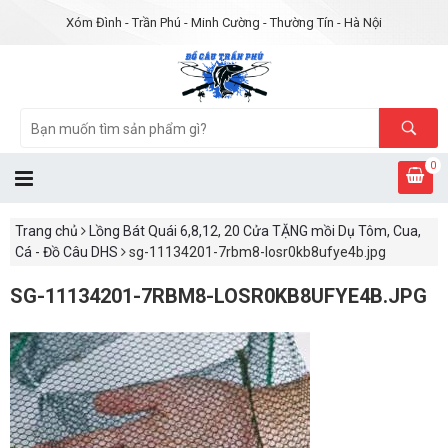
Xóm Đình - Trần Phú - Minh Cường - Thường Tín - Hà Nội
0
Trang chủ
Lồng Bát Quái 6,8,12, 20 Cửa TẶNG mồi Dụ Tôm, Cua,
Cá - Đồ Câu DHS
sg-11134201-7rbm8-losr0kb8ufye4b.jpg
SG-11134201-7RBM8-LOSR0KB8UFYE4B.JPG