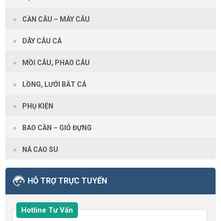
CẦN CÂU – MÁY CÂU
DÂY CÂU CÁ
MỒI CÂU, PHAO CÂU
LỒNG, LƯỚI BẮT CÁ
PHỤ KIỆN
BAO CẦN – GIỎ ĐỰNG
NÁ CAO SU
HỖ TRỢ TRỰC TUYẾN
Hotline Tư Vấn