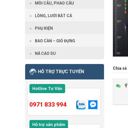
MỒI CÂU, PHAO CÂU
LỒNG, LƯỚI BẮT CÁ
PHỤ KIỆN
BAO CẦN – GIỎ ĐỰNG
NÁ CAO SU
Chia sẻ 
HỖ TRỢ TRỰC TUYẾN
Ý
Hotline Tư Vấn
0971 833 994
Hỗ trợ sản phẩm