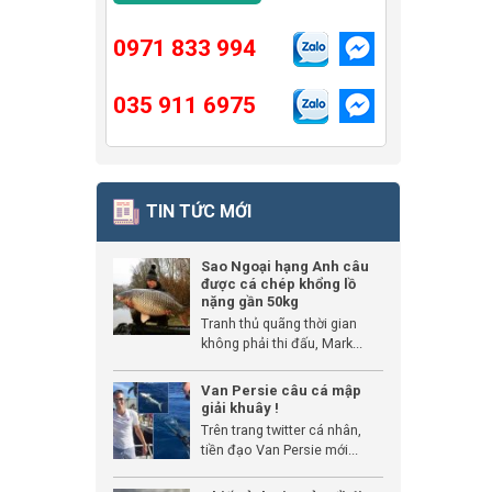
0971 833 994
035 911 6975
TIN TỨC MỚI
Sao Ngoại hạng Anh câu
được cá chép khổng lồ
nặng gần 50kg
Tranh thủ quãng thời gian
không phải thi đấu, Mark...
Van Persie câu cá mập
giải khuây !
Trên trang twitter cá nhân,
tiền đạo Van Persie mới...