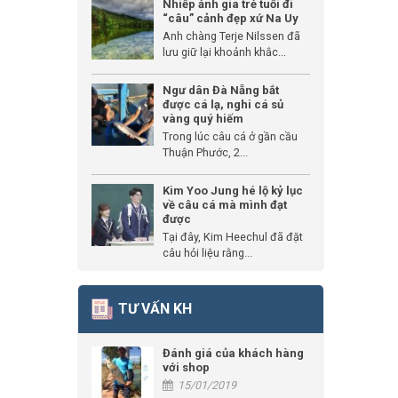
Nhiếp ảnh gia trẻ tuổi đi
“câu” cảnh đẹp xứ Na Uy
Anh chàng Terje Nilssen đã
lưu giữ lại khoảnh khắc...
Ngư dân Đà Nẵng bắt
được cá lạ, nghi cá sủ
vàng quý hiếm
Trong lúc câu cá ở gần cầu
Thuận Phước, 2...
Kim Yoo Jung hé lộ kỷ lục
về câu cá mà mình đạt
được
Tại đây, Kim Heechul đã đặt
câu hỏi liệu rằng...
TƯ VẤN KH
Đánh giá của khách hàng
với shop
15/01/2019