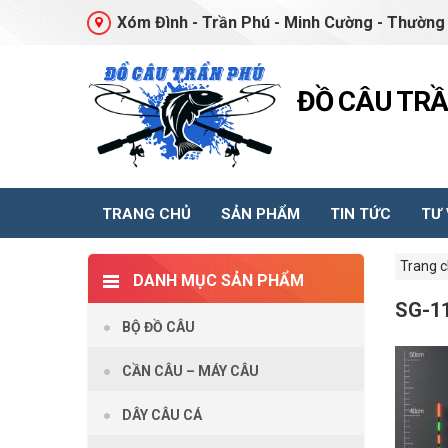
Xóm Đình - Trần Phú - Minh Cường - Thường 
ĐỒ CÂU TR
TRANG CHỦ
SẢN PHẨM
TIN TỨC
TƯ
Trang 
DANH MỤC SẢN PHẨM
SG-1
BỘ ĐỒ CÂU
CẦN CÂU – MÁY CÂU
DÂY CÂU CÁ