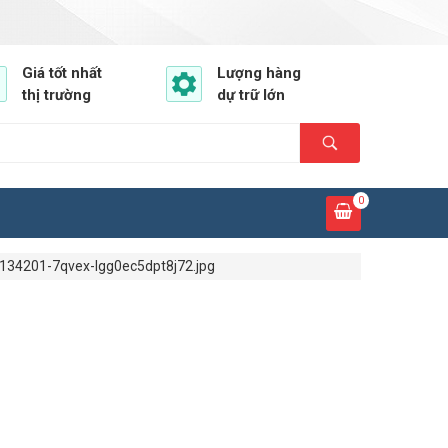
Giá tốt nhất
Lượng hàng
thị trường
dự trữ lớn
0
134201-7qvex-lgg0ec5dpt8j72.jpg