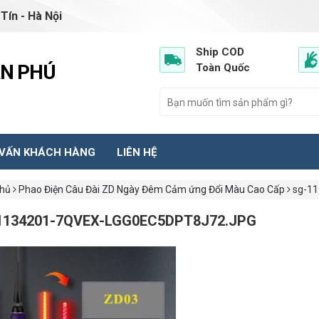
Tín - Hà Nội
Ship COD
ẦN PHÚ
Toàn Quốc
 VẤN KHÁCH HÀNG
LIÊN HỆ
chủ
Phao Điện Câu Đài ZD Ngày Đêm Cảm ứng Đổi Màu Cao Cấp
sg-11
1134201-7QVEX-LGG0EC5DPT8J72.JPG