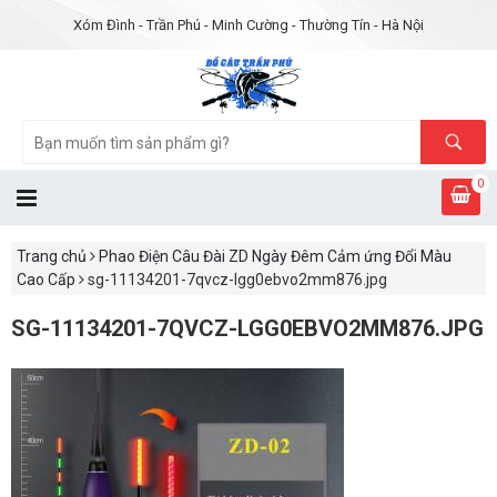
Xóm Đình - Trần Phú - Minh Cường - Thường Tín - Hà Nội
0
Trang chủ
Phao Điện Câu Đài ZD Ngày Đêm Cảm ứng Đổi Màu
Cao Cấp
sg-11134201-7qvcz-lgg0ebvo2mm876.jpg
SG-11134201-7QVCZ-LGG0EBVO2MM876.JPG