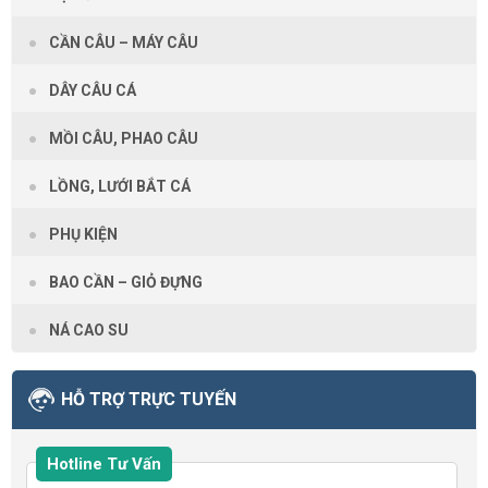
CẦN CÂU – MÁY CÂU
DÂY CÂU CÁ
MỒI CÂU, PHAO CÂU
LỒNG, LƯỚI BẮT CÁ
PHỤ KIỆN
BAO CẦN – GIỎ ĐỰNG
NÁ CAO SU
HỖ TRỢ TRỰC TUYẾN
Hotline Tư Vấn