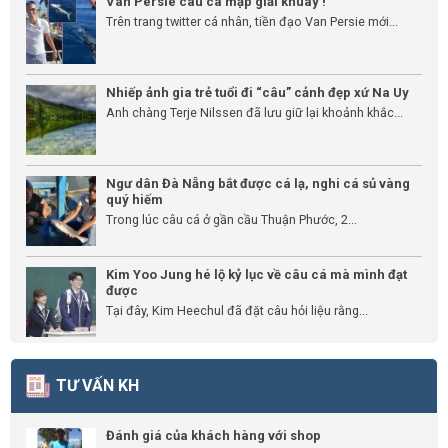
Van Persie câu cá mập giải khuây !
Trên trang twitter cá nhân, tiền đạo Van Persie mới...
Nhiếp ảnh gia trẻ tuổi đi “câu” cảnh đẹp xứ Na Uy
Anh chàng Terje Nilssen đã lưu giữ lại khoảnh khắc...
Ngư dân Đà Nẵng bắt được cá lạ, nghi cá sủ vàng
quý hiếm
Trong lúc câu cá ở gần cầu Thuận Phước, 2...
Kim Yoo Jung hé lộ kỷ lục về câu cá mà mình đạt
được
Tại đây, Kim Heechul đã đặt câu hỏi liệu rằng...
TƯ VẤN KH
Đánh giá của khách hàng với shop