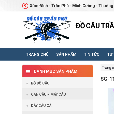
Xóm Đình - Trần Phú - Minh Cường - Thường 
ĐỒ CÂU TR
TRANG CHỦ
SẢN PHẨM
TIN TỨC
TƯ
Trang 
DANH MỤC SẢN PHẨM
SG-1
BỘ ĐỒ CÂU
CẦN CÂU – MÁY CÂU
DÂY CÂU CÁ