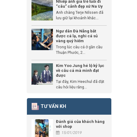
Nhiếp ảnh gia trẻ tuổi đi
“câu” cảnh đẹp xứ Na Uy
Anh chàng Terje Nilssen đã
lưu giữ lại khoảnh khắc...
Ngư dân Đà Nẵng bắt
được cá lạ, nghi cá sủ
vàng quý hiếm
Trong lúc câu cá ở gần cầu
Thuận Phước, 2...
Kim Yoo Jung hé lộ kỷ lục
về câu cá mà mình đạt
được
Tại đây, Kim Heechul đã đặt
câu hỏi liệu rằng...
TƯ VẤN KH
Đánh giá của khách hàng
với shop
15/01/2019