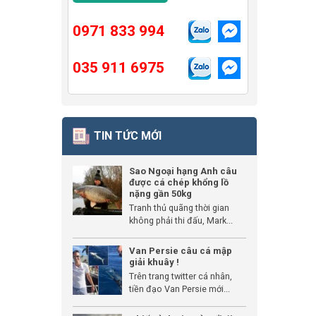
0971 833 994
035 911 6975
TIN TỨC MỚI
Sao Ngoại hạng Anh câu
được cá chép khổng lồ
nặng gần 50kg
Tranh thủ quãng thời gian
không phải thi đấu, Mark...
Van Persie câu cá mập
giải khuây !
Trên trang twitter cá nhân,
tiền đạo Van Persie mới...