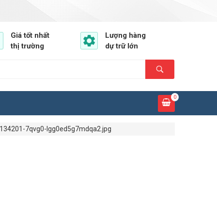
Giá tốt nhất
Lượng hàng
thị trường
dự trữ lớn
0
134201-7qvg0-lgg0ed5g7mdqa2.jpg