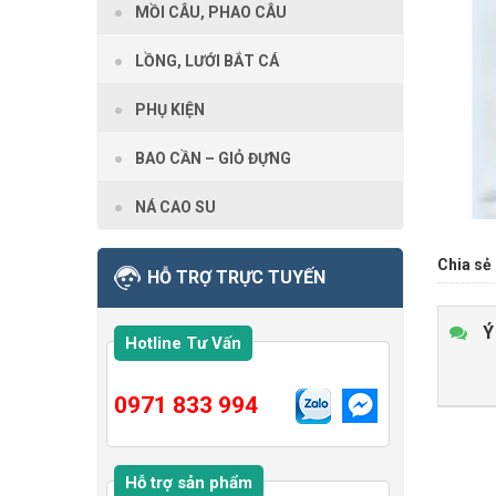
MỒI CÂU, PHAO CÂU
LỒNG, LƯỚI BẮT CÁ
PHỤ KIỆN
BAO CẦN – GIỎ ĐỰNG
NÁ CAO SU
Chia sẻ 
HỖ TRỢ TRỰC TUYẾN
Ý
Hotline Tư Vấn
0971 833 994
Hỗ trợ sản phẩm