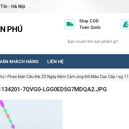
Tín - Hà Nội
Ship COD
ẦN PHÚ
Toàn Quốc
 VẤN KHÁCH HÀNG
LIÊN HỆ
chủ
Phao Điện Câu Đài ZD Ngày Đêm Cảm ứng Đổi Màu Cao Cấp
sg-11
1134201-7QVG0-LGG0ED5G7MDQA2.JPG