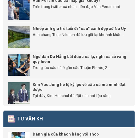
Van Persie câu cá mập giải khuây !
Trên trang twitter cá nhân, tiền đạo Van Persie mới...
Nhiếp ảnh gia trẻ tuổi đi “câu” cảnh đẹp xứ Na Uy
Anh chàng Terje Nilssen đã lưu giữ lại khoảnh khắc...
Ngư dân Đà Nẵng bắt được cá lạ, nghi cá sủ vàng
quý hiếm
Trong lúc câu cá ở gần cầu Thuận Phước, 2...
Kim Yoo Jung hé lộ kỷ lục về câu cá mà mình đạt
được
Tại đây, Kim Heechul đã đặt câu hỏi liệu rằng...
TƯ VẤN KH
Đánh giá của khách hàng với shop