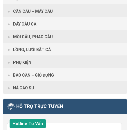
CẦN CÂU – MÁY CÂU
DÂY CÂU CÁ
MỒI CÂU, PHAO CÂU
LỒNG, LƯỚI BẮT CÁ
PHỤ KIỆN
BAO CẦN – GIỎ ĐỰNG
NÁ CAO SU
HỖ TRỢ TRỰC TUYẾN
Hotline Tư Vấn