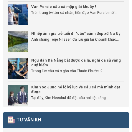
Van Persie câu cá mập giải khuây !
Trên trang twitter cá nhân, tiền đạo Van Persie mới...
Nhiếp ảnh gia trẻ tuổi đi “câu” cảnh đẹp xứ Na Uy
Anh chàng Terje Nilssen đã lưu giữ lại khoảnh khắc...
Ngư dân Đà Nẵng bắt được cá lạ, nghi cá sủ vàng
quý hiếm
Trong lúc câu cá ở gần cầu Thuận Phước, 2...
Kim Yoo Jung hé lộ kỷ lục về câu cá mà mình đạt
được
Tại đây, Kim Heechul đã đặt câu hỏi liệu rằng...
TƯ VẤN KH