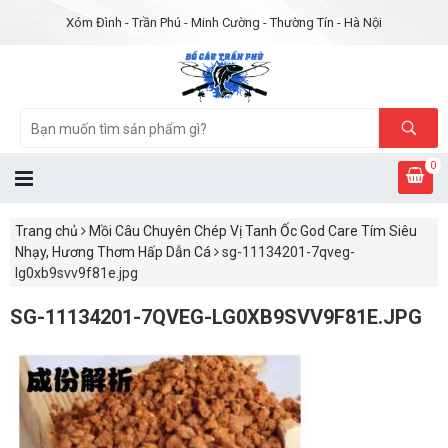
Xóm Đình - Trần Phú - Minh Cường - Thường Tín - Hà Nội
0
Trang chủ
Mồi Câu Chuyên Chép Vị Tanh Ốc God Care Tím Siêu
Nhạy, Hương Thơm Hấp Dẫn Cá
sg-11134201-7qveg-
lg0xb9svv9f81e.jpg
SG-11134201-7QVEG-LG0XB9SVV9F81E.JPG