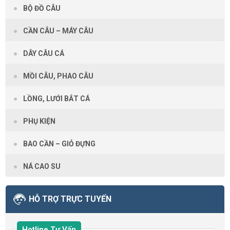
BỘ ĐỒ CÂU
CẦN CÂU – MÁY CÂU
DÂY CÂU CÁ
MỒI CÂU, PHAO CÂU
LỒNG, LƯỚI BẮT CÁ
PHỤ KIỆN
BAO CẦN – GIỎ ĐỰNG
NÁ CAO SU
HỖ TRỢ TRỰC TUYẾN
Hotline Tư Vấn