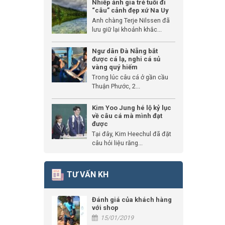
Nhiếp ảnh gia trẻ tuổi đi
“câu” cảnh đẹp xứ Na Uy
Anh chàng Terje Nilssen đã
lưu giữ lại khoảnh khắc...
Ngư dân Đà Nẵng bắt
được cá lạ, nghi cá sủ
vàng quý hiếm
Trong lúc câu cá ở gần cầu
Thuận Phước, 2...
Kim Yoo Jung hé lộ kỷ lục
về câu cá mà mình đạt
được
Tại đây, Kim Heechul đã đặt
câu hỏi liệu rằng...
TƯ VẤN KH
Đánh giá của khách hàng
với shop
15/01/2019