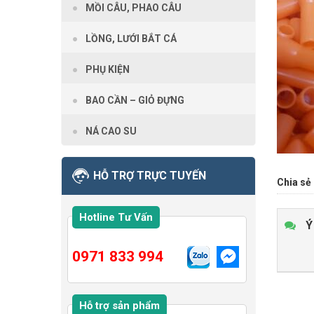
MỒI CÂU, PHAO CÂU
LỒNG, LƯỚI BẮT CÁ
PHỤ KIỆN
BAO CẦN – GIỎ ĐỰNG
NÁ CAO SU
HỖ TRỢ TRỰC TUYẾN
Chia sẻ 
Hotline Tư Vấn
Ý
0971 833 994
Hỗ trợ sản phẩm