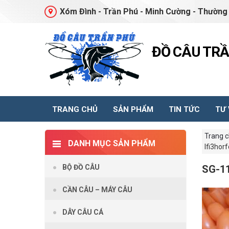
Xóm Đình - Trần Phú - Minh Cường - Thường 
ĐỒ CÂU TR
TRANG CHỦ
SẢN PHẨM
TIN TỨC
TƯ
Trang 
DANH MỤC SẢN PHẨM
lfi3hor
BỘ ĐỒ CÂU
SG-1
CẦN CÂU – MÁY CÂU
DÂY CÂU CÁ