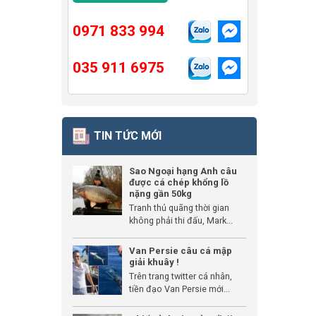
0971 833 994
035 911 6975
TIN TỨC MỚI
Sao Ngoại hạng Anh câu
được cá chép khổng lồ
nặng gần 50kg
Tranh thủ quãng thời gian
không phải thi đấu, Mark...
Van Persie câu cá mập
giải khuây !
Trên trang twitter cá nhân,
tiền đạo Van Persie mới...