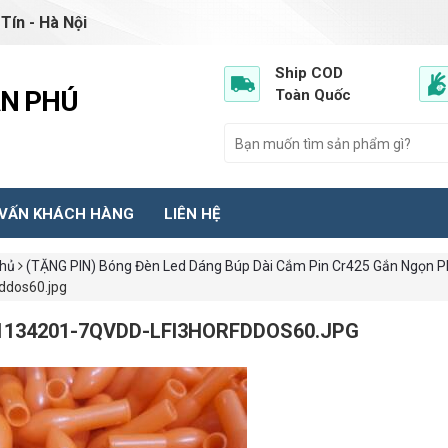
Tín - Hà Nội
Ship COD
ẦN PHÚ
Toàn Quốc
 VẤN KHÁCH HÀNG
LIÊN HỆ
chủ
(TẶNG PIN) Bóng Đèn Led Dáng Búp Dài Cắm Pin Cr425 Gắn Ngọn 
fddos60.jpg
1134201-7QVDD-LFI3HORFDDOS60.JPG