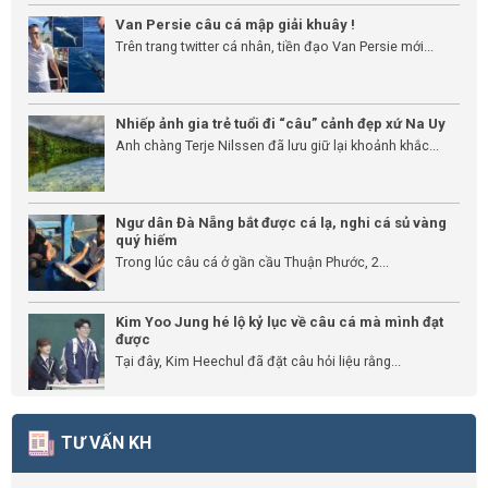
Van Persie câu cá mập giải khuây !
Trên trang twitter cá nhân, tiền đạo Van Persie mới...
Nhiếp ảnh gia trẻ tuổi đi “câu” cảnh đẹp xứ Na Uy
Anh chàng Terje Nilssen đã lưu giữ lại khoảnh khắc...
Ngư dân Đà Nẵng bắt được cá lạ, nghi cá sủ vàng
quý hiếm
Trong lúc câu cá ở gần cầu Thuận Phước, 2...
Kim Yoo Jung hé lộ kỷ lục về câu cá mà mình đạt
được
Tại đây, Kim Heechul đã đặt câu hỏi liệu rằng...
TƯ VẤN KH