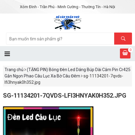
Xóm Đình - Trần Phú - Minh Cường - Thường Tín - Hà Nội
0
Trang chủ
(TẶNG PIN) Bóng Đèn Led Dáng Búp Dài Cắm Pin Cr425
Gắn Ngọn Phao Câu Lục Xa Bờ Câu Đêm
sg-11134201-7qvds-
lfi3hnyak0h352.jpg
SG-11134201-7QVDS-LFI3HNYAK0H352.JPG