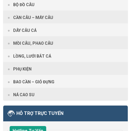
BỘ ĐỒ CÂU
CẦN CÂU – MÁY CÂU
DÂY CÂU CÁ
MỒI CÂU, PHAO CÂU
LỒNG, LƯỚI BẮT CÁ
PHỤ KIỆN
BAO CẦN – GIỎ ĐỰNG
NÁ CAO SU
HỖ TRỢ TRỰC TUYẾN
Hotline Tư Vấn