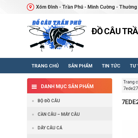
Xóm Đình - Trần Phú - Minh Cường - Thường 
ĐỒ CÂU TR
TRANG CHỦ
SẢN PHẨM
TIN TỨC
TƯ
Trang 
DANH MỤC SẢN PHẨM
7ede27
BỘ ĐỒ CÂU
7EDE
CẦN CÂU – MÁY CÂU
DÂY CÂU CÁ