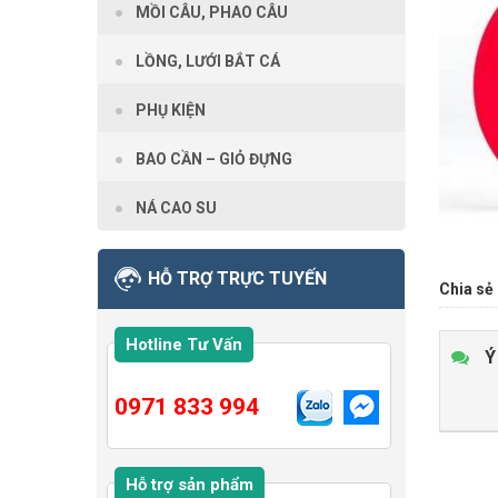
MỒI CÂU, PHAO CÂU
LỒNG, LƯỚI BẮT CÁ
PHỤ KIỆN
BAO CẦN – GIỎ ĐỰNG
NÁ CAO SU
HỖ TRỢ TRỰC TUYẾN
Chia sẻ 
Hotline Tư Vấn
Ý
0971 833 994
Hỗ trợ sản phẩm