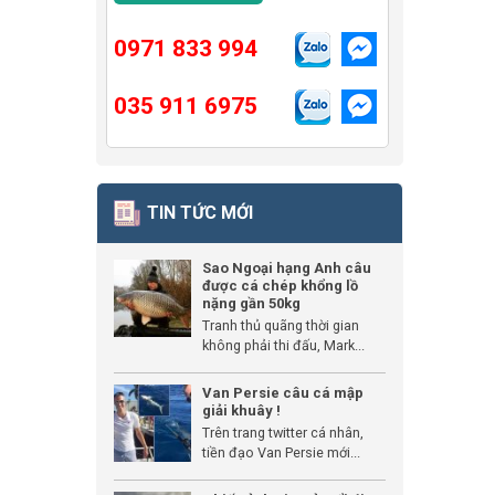
0971 833 994
035 911 6975
TIN TỨC MỚI
Sao Ngoại hạng Anh câu
được cá chép khổng lồ
nặng gần 50kg
Tranh thủ quãng thời gian
không phải thi đấu, Mark...
Van Persie câu cá mập
giải khuây !
Trên trang twitter cá nhân,
tiền đạo Van Persie mới...