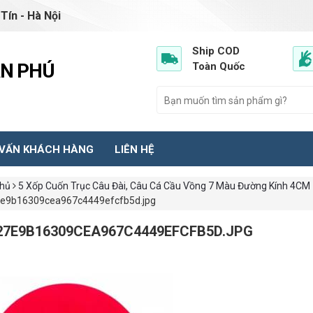
Tín - Hà Nội
Ship COD
ẦN PHÚ
Toàn Quốc
 VẤN KHÁCH HÀNG
LIÊN HỆ
chủ
5 Xốp Cuốn Trục Câu Đài, Câu Cá Cầu Vồng 7 Màu Đường Kính 4C
e9b16309cea967c4449efcfb5d.jpg
27E9B16309CEA967C4449EFCFB5D.JPG