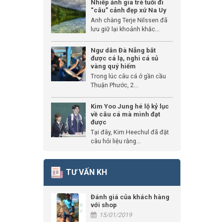
Nhiếp ảnh gia trẻ tuổi đi
“câu” cảnh đẹp xứ Na Uy
Anh chàng Terje Nilssen đã
lưu giữ lại khoảnh khắc...
Ngư dân Đà Nẵng bắt
được cá lạ, nghi cá sủ
vàng quý hiếm
Trong lúc câu cá ở gần cầu
Thuận Phước, 2...
Kim Yoo Jung hé lộ kỷ lục
về câu cá mà mình đạt
được
Tại đây, Kim Heechul đã đặt
câu hỏi liệu rằng...
TƯ VẤN KH
Đánh giá của khách hàng
với shop
15/01/2019