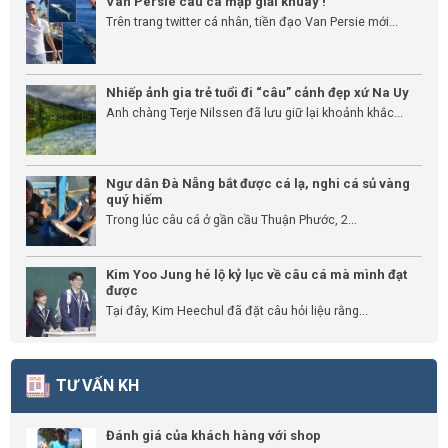
Van Persie câu cá mập giải khuây !
Trên trang twitter cá nhân, tiền đạo Van Persie mới...
Nhiếp ảnh gia trẻ tuổi đi “câu” cảnh đẹp xứ Na Uy
Anh chàng Terje Nilssen đã lưu giữ lại khoảnh khắc...
Ngư dân Đà Nẵng bắt được cá lạ, nghi cá sủ vàng
quý hiếm
Trong lúc câu cá ở gần cầu Thuận Phước, 2...
Kim Yoo Jung hé lộ kỷ lục về câu cá mà mình đạt
được
Tại đây, Kim Heechul đã đặt câu hỏi liệu rằng...
TƯ VẤN KH
Đánh giá của khách hàng với shop