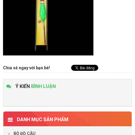
Chia sẻ ngay với bạn bè!
Ý KIẾN
BÌNH LUẬN
DANH MỤC SẢN PHẨM
BỘ ĐỒ CÂU