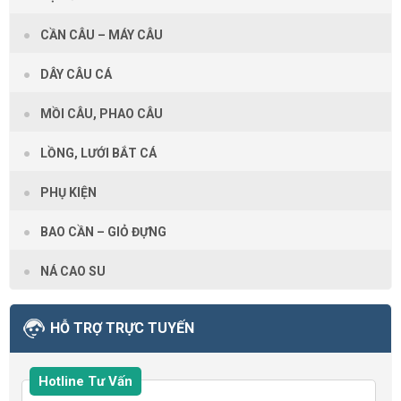
CẦN CÂU – MÁY CÂU
DÂY CÂU CÁ
MỒI CÂU, PHAO CÂU
LỒNG, LƯỚI BẮT CÁ
PHỤ KIỆN
BAO CẦN – GIỎ ĐỰNG
NÁ CAO SU
HỖ TRỢ TRỰC TUYẾN
Hotline Tư Vấn