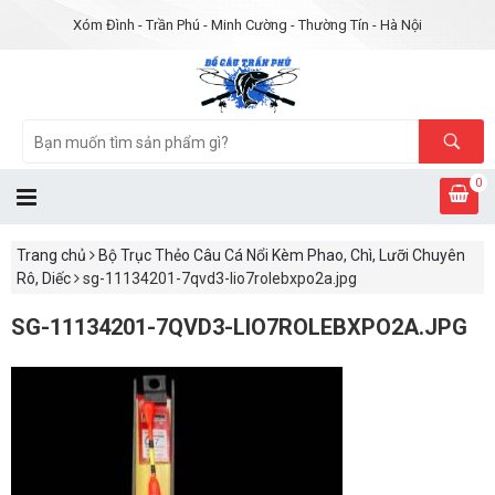
Xóm Đình - Trần Phú - Minh Cường - Thường Tín - Hà Nội
0
Trang chủ
Bộ Trục Thẻo Câu Cá Nổi Kèm Phao, Chì, Lưỡi Chuyên
Rô, Diếc
sg-11134201-7qvd3-lio7rolebxpo2a.jpg
SG-11134201-7QVD3-LIO7ROLEBXPO2A.JPG