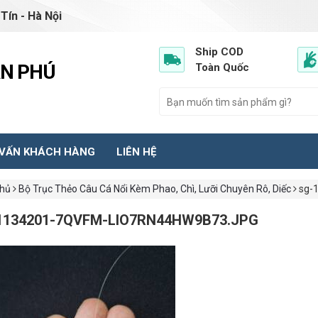
Tín - Hà Nội
Ship COD
ẦN PHÚ
Toàn Quốc
 VẤN KHÁCH HÀNG
LIÊN HỆ
chủ
Bộ Trục Thẻo Câu Cá Nổi Kèm Phao, Chì, Lưỡi Chuyên Rô, Diếc
sg-
1134201-7QVFM-LIO7RN44HW9B73.JPG