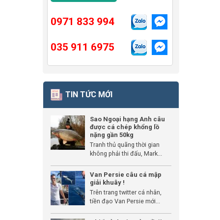
0971 833 994
035 911 6975
TIN TỨC MỚI
Sao Ngoại hạng Anh câu
được cá chép khổng lồ
nặng gần 50kg
Tranh thủ quãng thời gian
không phải thi đấu, Mark...
Van Persie câu cá mập
giải khuây !
Trên trang twitter cá nhân,
tiền đạo Van Persie mới...