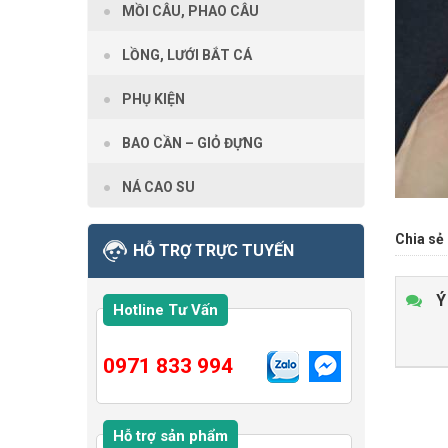
MỒI CÂU, PHAO CÂU
LỒNG, LƯỚI BẮT CÁ
PHỤ KIỆN
BAO CẦN – GIỎ ĐỰNG
NÁ CAO SU
Chia sẻ 
HỖ TRỢ TRỰC TUYẾN
Ý
Hotline Tư Vấn
0971 833 994
Hỗ trợ sản phẩm