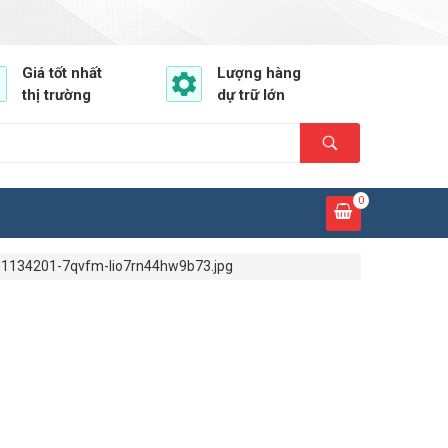
Giá tốt nhất
Lượng hàng
thị trường
dự trữ lớn
0
11134201-7qvfm-lio7rn44hw9b73.jpg