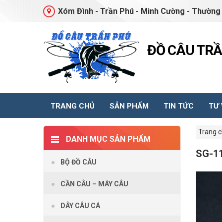
Xóm Đình - Trần Phú - Minh Cường - Thường 
ĐỒ CÂU TR
TRANG CHỦ
SẢN PHẨM
TIN TỨC
TƯ
Trang 
DANH MỤC SẢN PHẨM
SG-1
BỘ ĐỒ CÂU
CẦN CÂU – MÁY CÂU
DÂY CÂU CÁ