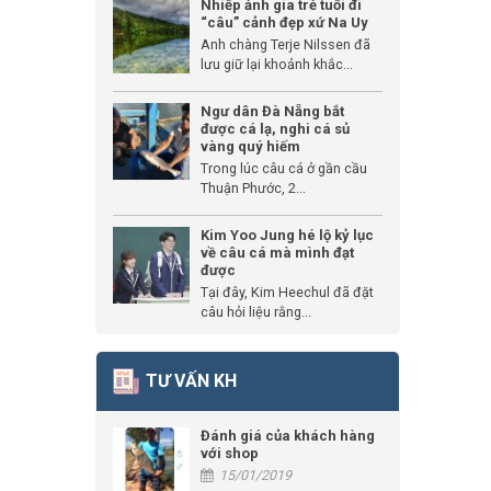
Nhiếp ảnh gia trẻ tuổi đi
“câu” cảnh đẹp xứ Na Uy
Anh chàng Terje Nilssen đã
lưu giữ lại khoảnh khắc...
Ngư dân Đà Nẵng bắt
được cá lạ, nghi cá sủ
vàng quý hiếm
Trong lúc câu cá ở gần cầu
Thuận Phước, 2...
Kim Yoo Jung hé lộ kỷ lục
về câu cá mà mình đạt
được
Tại đây, Kim Heechul đã đặt
câu hỏi liệu rằng...
TƯ VẤN KH
Đánh giá của khách hàng
với shop
15/01/2019